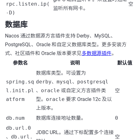
rpc.listen.ip(
空
监听所有网卡。
-D)
数据库
Nacos 通过数据源方言插件支持 Derby、MySQL、
PostgreSQL、Oracle 和自定义数据库类型。更多安装方
式、社区插件和 Oracle 版本要求见
多数据源插件
。
参数名
说明
默认值
数据库类型。可设置为
spring.sq
derby
、
mysql
、
postgresql
l.init.pl
、
oracle
或自定义方言插件类
空
atform
型。
oracle
要求 Oracle 12c 及以
上版本。
db.num
数据库连接地址数量。
0
db.url.0
JDBC URL。通过下标配置多个连接
、
db.url.
空