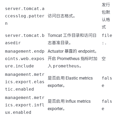
发行
server.tomcat.a
包默
ccesslog.patter
访问日志格式。
认格
n
式
server.tomcat.b
Tomcat 工作目录和访问日
file
asedir
志基准目录。
:.
management.endp
Actuator 暴露的 endpoint。
oints.web.expos
开启 Prometheus 指标时加
空
ure.include
入
prometheus
。
management.metr
是否启用 Elastic metrics
fals
ics.export.elas
exporter。
e
tic.enabled
management.metr
是否启用 Influx metrics
fals
ics.export.infl
exporter。
e
ux.enabled