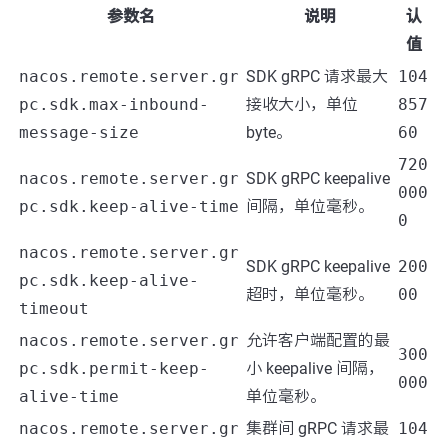
参数名
说明
认
值
nacos.remote.server.gr
SDK gRPC 请求最大
104
pc.sdk.max-inbound-
接收大小，单位
857
message-size
byte。
60
720
nacos.remote.server.gr
SDK gRPC keepalive
000
pc.sdk.keep-alive-time
间隔，单位毫秒。
0
nacos.remote.server.gr
SDK gRPC keepalive
200
pc.sdk.keep-alive-
超时，单位毫秒。
00
timeout
nacos.remote.server.gr
允许客户端配置的最
300
pc.sdk.permit-keep-
小 keepalive 间隔，
000
alive-time
单位毫秒。
nacos.remote.server.gr
集群间 gRPC 请求最
104