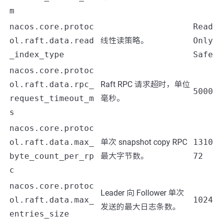
m
nacos.core.protoc
Read
ol.raft.data.read
线性读策略。
Only
_index_type
Safe
nacos.core.protoc
ol.raft.data.rpc_
Raft RPC 请求超时，单位
5000
request_timeout_m
毫秒。
s
nacos.core.protoc
ol.raft.data.max_
单次 snapshot copy RPC
1310
byte_count_per_rp
最大字节数。
72
c
nacos.core.protoc
Leader 向 Follower 单次
ol.raft.data.max_
1024
发送的最大日志条数。
entries_size