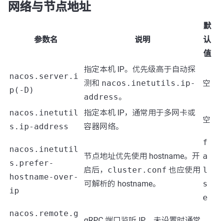
网络与节点地址
默
参数名
说明
认
值
指定本机 IP。优先级高于自动探
nacos.server.i
测和
nacos.inetutils.ip-
空
p(-D)
address
。
nacos.inetutil
指定本机 IP，通常用于多网卡或
空
s.ip-address
容器网络。
f
nacos.inetutil
节点地址优先使用 hostname。开
a
s.prefer-
启后，
cluster.conf
也应使用
l
hostname-over-
可解析的 hostname。
s
ip
e
nacos.remote.g
gRPC 端口监听 IP。未设置时通常