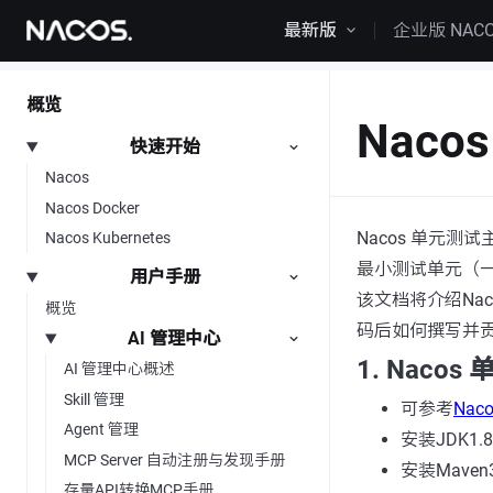
跳转到内容
最新版
企业版 NAC
概览
Naco
快速开始
Nacos
Nacos Docker
Nacos 单元测试
Nacos Kubernetes
最小测试单元（一
用户手册
该文档将介绍Na
概览
码后如何撰写并
AI 管理中心
1. Naco
AI 管理中心概述
Skill 管理
可参考
Nac
Agent 管理
安装JDK1.
MCP Server 自动注册与发现手册
安装Maven
存量API转换MCP手册