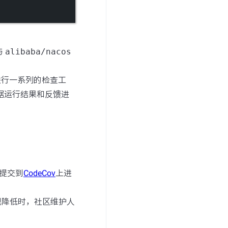
与
alibaba/nacos
进行一系列的检查工
据运行结果和反馈进
提交到
CodeCov
上进
现降低时，社区维护人