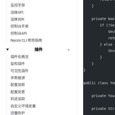
监控手册
    }
运维API
private
boo
运维SDK
if
 (
!
Se
控制台手册
            Sec
控制台API
ret
Nacos CLI 使用指南
        } 
else
 
插件
thr
插件化概览
        }
    }
鉴权插件
}
可见性插件
多数据源
public
class
Yo
配置加密
配置变更
private
 You
轨迹追踪
自定义环境变量
private
 Str
流量防护