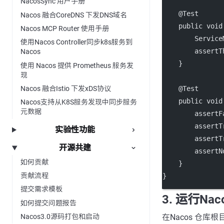
NacosSync 用户手册
    @
Test
Nacos 融合CoreDNS 下发DNS域名
public
void
Nacos MCP Router 使用手册
        Service
使用Nacos Controller同步k8s服务到
assertT
Nacos
    }
使用 Nacos 提供 Prometheus 服务发
现
    @
Test
Nacos 融合Istio 下发xDS协议
public
void
Nacos支持从K8S服务发现中同步服务
元数据
assertF
assertT
实验性功能
assertT
开源共建
assertN
如何贡献
    }
贡献流程
}
提交需求模板
3. 运行Na
如何提交问题报告
在Nacos 仓库
Nacos3.0源码打包和启动