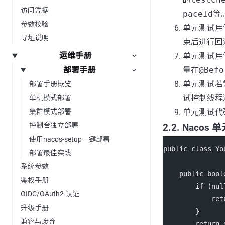
访问凭据
paceId
等
参数校验
单元测试用例
寻址说明
束后进行回
运维手册
单元测试用
部署手册
量在
@Befo
单元测试若
部署手册概览
试控制线程
单机模式部署
集群模式部署
单元测试代
控制台独立部署
2.2. Naco
使用nacos-setup一键部署
public
class
Yo
部署最佳实践
系统参数
public
bool
鉴权手册
if
 (
nul
OIDC/OAuth2 认证
ret
升级手册
        }
兼容与废弃
return