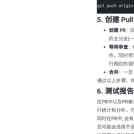
git
push
origin
5. 创建 Pull
创建 PR
：回
的主分支(
等待审查
：
作，同时项
行相应的调
合并
：一旦
通过以上步骤，
6. 测试报告
在PR中以及PR
行统计和分析，
同时在PR中, 会有
员可能会选择不