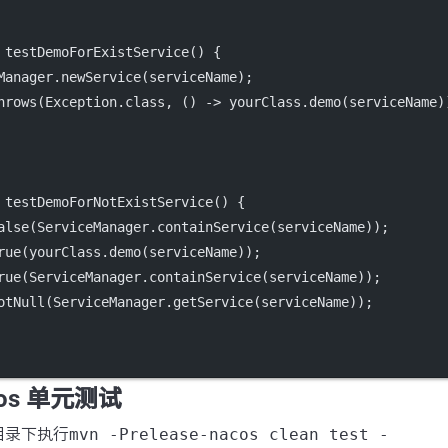
testDemoForExistService
() {
Manager.
newService
(serviceName);
hrows
(Exception.class, () 
->
 yourClass.
demo
(serviceName)
testDemoForNotExistService
() {
alse
(ServiceManager.
containService
(serviceName));
rue
(yourClass.
demo
(serviceName));
rue
(ServiceManager.
containService
(serviceName));
otNull
(ServiceManager.
getService
(serviceName));
cos 单元测试
根目录下执行
mvn -Prelease-nacos clean test -