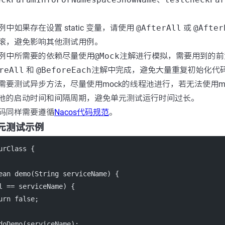
。
中如果存在设置 static 变量，请使用
@AfterAll
或
@After
滚，避免影响其他测试用例。
例中所需要的依赖尽量使用
@Mock
注解进行模拟，需要用到的前
reAll
和
@BeforeEach
注解中完成，避免大量重复初始化代
需要测试异步方法，尽量使用mock的线程池进行，若无法使用m
池的启动时间和间隔周期，避免单元测试运行时间过长。
码同样需要遵循
Nacos代码规范
。
s 单元测试示例
urClass
 {
ean
demo
(String 
serviceName
) {
l
==
 serviceName) {
urn
false
;
doDemo
(serviceName);