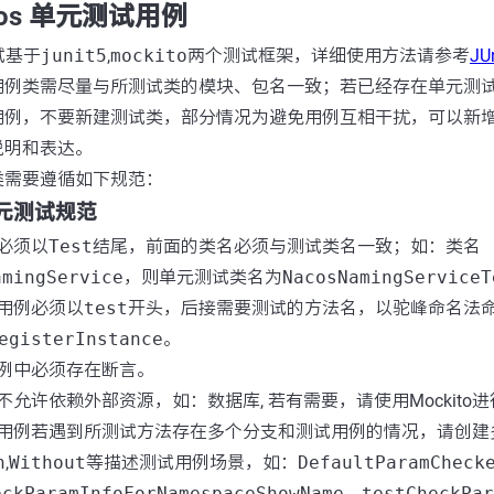
cos 单元测试用例
试基于
junit5
,
mockito
两个测试框架，详细使用方法请参考
JU
用例类需尽量与所测试类的模块、包名一致；若已经存在单元测
用例，不要新建测试类，部分情况为避免用例互相干扰，可以新
说明和表达。
类需要遵循如下规范：
s 单元测试规范
必须以
Test
结尾，前面的类名必须与测试类名一致；如：类名
amingService
，则单元测试类名为
NacosNamingServiceT
用例必须以
test
开头，后接需要测试的方法名，以驼峰命名法
egisterInstance
。
例中必须存在断言。
不允许依赖外部资源，如：数据库, 若有需要，请使用Mockito
用例若遇到所测试方法存在多个分支和测试用例的情况，请创建
h
,
Without
等描述测试用例场景，如：
DefaultParamCheck
eckParamInfoForNamespaceShowName
、
testCheckPar