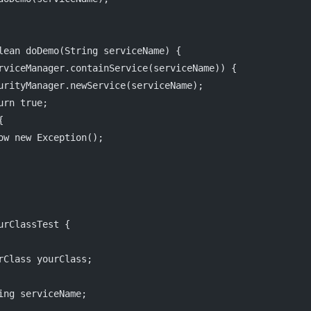
lean
doDemo
(String 
serviceName
) {
rviceManager.
containService
(serviceName)) {
urityManager.
newService
(serviceName);
urn
true
;
{
ow
new
Exception
();
urClassTest
 {
rClass yourClass;
ing serviceName;