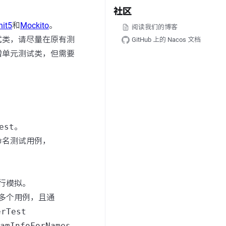
社区
nit5
和
Mockito
。
阅读我们的博客
试类，请尽量在原有测
GitHub 上的 Nacos 文档
增单元测试类，但需要
est
。
命名测试用例，
进行模拟。
多个用例，且通
erTest
amInfoForNames