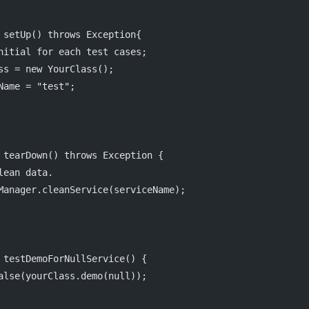
setUp
() 
throws
 Exception{
nitial for each test cases;
ss 
=
new
YourClass
();
Name 
=
"test"
;
tearDown
() 
throws
 Exception {
lean data.
Manager.
cleanService
(serviceName);
testDemoForNullService
() {
alse
(yourClass.
demo
(
null
));