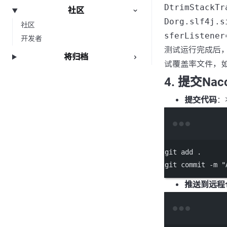
DtrimStackTr
社区
Dorg.slf4j.s
社区
sferListener
开发者
测试运行完成后
将归档
试覆盖率文件，
4. 提交Na
提交代码
：
git
add
.
git
commit
-m
"
推送到远程