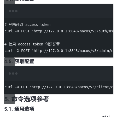
Terminal window
# 登陆获取 access token
curl
-X
POST
'http://127.0.0.1:8848/nacos/v3/auth/use
# 使用 access token 创建配置
curl
-X
POST
'http://127.0.0.1:8848/nacos/v3/admin/cs
4.5. 获取配置
Terminal window
curl
-X
GET
'http://127.0.0.1:8848/nacos/v3/client/cs
5. 命令选项参考
5.1. 通用选项