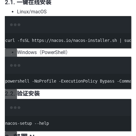
2.1. 一键在线安装
Linux/macOS
Terminal window
curl
-fsSL
https://nacos.io/nacos-installer.sh
|
sudo
Windows（PowerShell）
Terminal window
powershell 
-
NoProfile 
-
ExecutionPolicy Bypass 
-
Comman
2.2. 验证安装
Terminal window
nacos-setup
--help