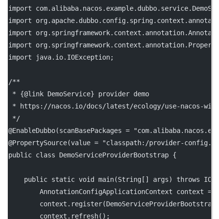
import
 com.alibaba.nacos.example.dubbo.service.DemoSe
import
 org.apache.dubbo.config.spring.context.annotat
import
 org.springframework.context.annotation.Annotat
import
 org.springframework.context.annotation.Propert
import
 java.io.IOException;
/**
 * {@link DemoService} provider demo
 * https://nacos.io/docs/latest/ecology/use-nacos-wit
 */
@
EnableDubbo
(
scanBasePackages
=
"com.alibaba.nacos.ex
@
PropertySource
(
value
=
"classpath:/provider-config.p
public
class
DemoServiceProviderBootstrap
 {
public
static
void
main
(
String
[] 
args
) 
throws
 IOE
        AnnotationConfigApplicationContext context 
=
        context.
register
(DemoServiceProviderBootstrap
        context.
refresh
();