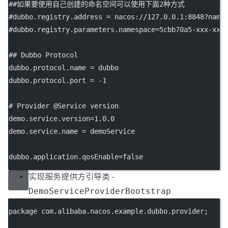
##如果要使用自己创建的命名空间可以使用下面2种方式
#dubbo.registry.address = nacos://127.0.0.1:8848?name
#dubbo.registry.parameters.namespace=5cbb70a5-xxx-xxx
## Dubbo Protocol
dubbo.protocol.name
 = dubbo
dubbo.protocol.port
 = -1
# Provider @Service version
demo.service.version
=1.0.0
demo.service.name
 = demoService
dubbo.application.qosEnable
=false
实现服务提供方引导类 -
DemoServiceProviderBootstrap
package
 com.alibaba.nacos.example.dubbo.provider;