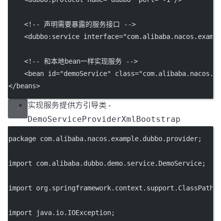
<!-- 声明需要暴露的服务接口 -->
    <
dubbo:service
interface
=
"com.alibaba.nacos.examp
<!-- 和本地bean一样实现服务 -->
    <
bean
id
=
"demoService"
class
=
"com.alibaba.nacos.e
</
beans
>
实现服务提供方引导类 -
DemoServiceProviderXmlBootstrap
package com.alibaba.nacos.example.dubbo.provider;
import com.alibaba.dubbo.demo.service.DemoService;
import org.springframework.context.support.ClassPathX
import java.io.IOException;