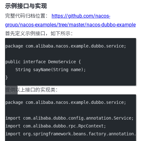
示例接口与实现
完整代码归档位置：
https://github.com/nacos-
group/nacos-examples/tree/master/nacos-dubbo-example
首先定义示例接口，如下所示：
package
 com.alibaba.nacos.example.dubbo.service;
public
interface
DemoService
 {
    String 
sayName
(String 
name
);
}
提供以上接口的实现类：
package
 com.alibaba.nacos.example.dubbo.service;
import
 com.alibaba.dubbo.config.annotation.Service;
import
 com.alibaba.dubbo.rpc.RpcContext;
import
 org.springframework.beans.factory.annotation.V