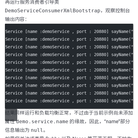
再运行服务消费者引导类
DemoServiceConsumerXmlBootstrap
，观察控制台
输出内容：
Service [name :demoService , port : 20880] sayName("N
Service [name :demoService , port : 20880] sayName("N
Service [name :demoService , port : 20880] sayName("N
Service [name :demoService , port : 20880] sayName("N
Service [name :demoService , port : 20880] sayName("N
Service [name :demoService , port : 20880] sayName("N
Service [name :demoService , port : 20880] sayName("N
Service [name :demoService , port : 20880] sayName("N
Service [name :demoService , port : 20880] sayName("N
Service [name :demoService , port : 20880] sayName("N
结果同样运行和负载均衡正常，不过由于当前示例尚未添加
属性
demo.service.name
的缘故，因此，“name”部分
信息输出为
null
。