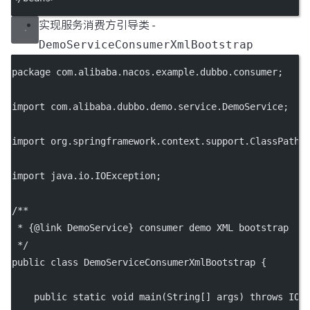
实现服务消费方引导类 -
DemoServiceConsumerXmlBootstrap
package
 com.alibaba.nacos.example.dubbo.consumer;
import
 com.alibaba.dubbo.demo.service.DemoService;
import
 org.springframework.context.support.ClassPathX
import
 java.io.IOException;
/**
 * {@link DemoService} consumer demo XML bootstrap
 */
public
class
DemoServiceConsumerXmlBootstrap
 {
public
static
void
main
(
String
[] 
args
) 
throws
 IOE