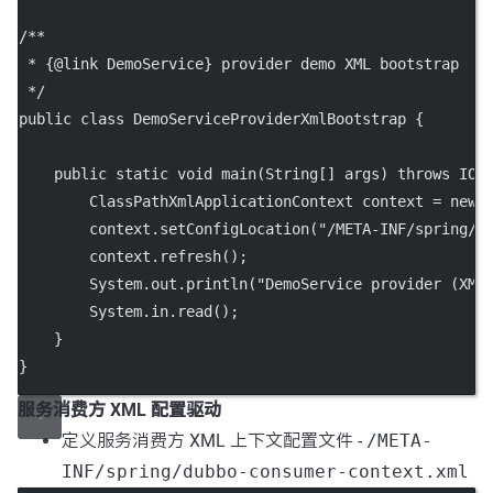
/**
 * {@link DemoService} provider demo XML bootstrap
 */
public class DemoServiceProviderXmlBootstrap {
    public static void main(String[] args) throws IOE
        ClassPathXmlApplicationContext context = new 
        context.setConfigLocation("/META-INF/spring/d
        context.refresh();
        System.out.println("DemoService provider (XML
        System.in.read();
    }
}
服务消费方 XML 配置驱动
定义服务消费方 XML 上下文配置文件 -
/META-
INF/spring/dubbo-consumer-context.xml