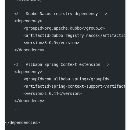
<!-- Dubbo Nacos registry dependency -->
    <
dependency
>
        <
groupId
>org.apache.dubbo</
groupId
>
        <
artifactId
>dubbo-registry-nacos</
artifactId
>
        <
version
>3.0.5</
version
>
    </
dependency
>
<!-- Alibaba Spring Context extension -->
    <
dependency
>
        <
groupId
>com.alibaba.spring</
groupId
>
        <
artifactId
>spring-context-support</
artifactI
        <
version
>1.0.11</
version
>
    </
dependency
>
    ...
</
dependencies
>