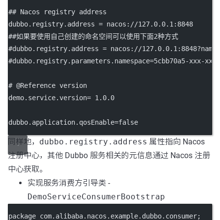
## Nacos registry address
dubbo.registry.address
 = nacos://127.0.0.1:8848
##如果要使用自己创建的命名空间可以使用下面2种方式
#dubbo.registry.address = nacos://127.0.0.1:8848?name
#dubbo.registry.parameters.namespace=5cbb70a5-xxx-xxx
# @Reference version
demo.service.version
= 1.0.0
dubbo.application.qosEnable
=false
同样地，
dubbo.registry.address
属性指向 Nacos
注册中心，其他 Dubbo 服务相关的元信息通过 Nacos 注册
中心获取。
实现服务消费方引导类 -
DemoServiceConsumerBootstrap
package
 com.alibaba.nacos.example.dubbo.consumer;