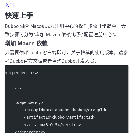
入门
。
快速上手
Dubbo 融合 Nacos 成为注册中心的操作步骤非常简单，大
致步骤可分为“增加 Maven 依赖”以及“配置注册中心“。
增加 Maven 依赖
只需要依赖Dubbo客户端即可，关于推荐的使用版本，请参
考Dubbo官方文档或者咨询Dubbo开发人员：
<
dependencies
>
    ...
    <
dependency
>
        <
groupId
>org.apache.dubbo</
groupId
>
        <
artifactId
>dubbo</
artifactId
>
        <
version
>3.0.5</
version
>
    </
dependency
>