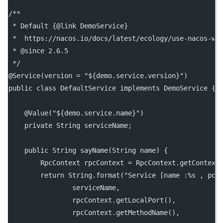
/**
 * Default {@link DemoService}
 *  https://nacos.io/docs/latest/ecology/use-nacos-wi
 * 
@since
 2.6.5
 */
@
Service
(
version
=
"${demo.service.version}"
)
public
class
DefaultService
implements
DemoService
 {
    @
Value
(
"${demo.service.name}"
)
private
 String serviceName;
public
 String 
sayName
(String 
name
) {
        RpcContext rpcContext 
=
 RpcContext.
getContext
return
 String.
format
(
"Service [name :%s , por
                serviceName,
                rpcContext.
getLocalPort
(),
                rpcContext.
getMethodName
(),