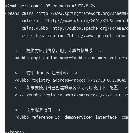
<?
xml
 version
=
"1.0"
 encoding
=
"UTF-8"
?>
<
beans
xmlns
=
"http://www.springframework.org/schema/b
xmlns:xsi
=
"http://www.w3.org/2001/XMLSchema-in
xmlns:dubbo
=
"http://dubbo.apache.org/schema/du
xsi:schemaLocation
=
"http://www.springframework
<!-- 提供方应用信息，用于计算依赖关系 -->
    <
dubbo:application
name
=
"dubbo-consumer-xml-demo"
<!-- 使用 Nacos 注册中心 -->
    <
dubbo:registry
address
=
"nacos://127.0.0.1:8848"
/
<!-- 如果要使用自己创建的命名空间可以使用下面配置 -->
<!-- <dubbo:registry address="nacos://127.0.0.1:8
<!-- 引用服务接口 -->
    <
dubbo:reference
id
=
"demoService"
interface
=
"com.
</
beans
>