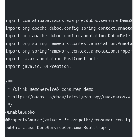
import
 com.alibaba.nacos.example.dubbo.service.DemoSe
import
 org.apache.dubbo.config.spring.context.annotat
import
 org.apache.dubbo.config.annotation.DubboRefere
import
 org.springframework.context.annotation.Annotat
import
 org.springframework.context.annotation.Propert
import
 javax.annotation.PostConstruct;
import
 java.io.IOException;
/**
 * {@link DemoService} consumer demo
 * https://nacos.io/docs/latest/ecology/use-nacos-wit
 */
@
EnableDubbo
@
PropertySource
(
value
=
"classpath:/consumer-config.p
public
class
DemoServiceConsumerBootstrap
 {