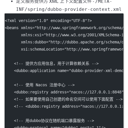
定义服务提供方 XML 上下文配置文件 -
/META-
INF/spring/dubbo-provider-context.xml
<?
xml
 version
=
"1.0"
 encoding
=
"UTF-8"
?>
<
beans
xmlns
=
"http://www.springframework.org/schema/b
xmlns:xsi
=
"http://www.w3.org/2001/XMLSchema-in
xmlns:dubbo
=
"http://dubbo.apache.org/schema/du
xsi:schemaLocation
=
"http://www.springframework
<!-- 提供方应用信息，用于计算依赖关系 -->
    <
dubbo:application
name
=
"dubbo-provider-xml-demo"
<!-- 使用 Nacos 注册中心 -->
    <
dubbo:registry
address
=
"nacos://127.0.0.1:8848"
/
<!-- 如果要使用自己创建的命名空间可以使用下面配置 -->
<!-- <dubbo:registry address="nacos://127.0.0.1:8
<!-- 用dubbo协议在随机端口暴露服务 -->
    <
dubbo:protocol
name
=
"dubbo"
port
=
"-1"
/>