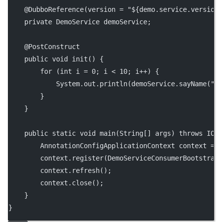
    @
DubboReference
(
version
=
"${demo.service.version
private
 DemoService demoService;
    @
PostConstruct
public
void
init
() {
for
 (
int
 i 
=
0
; i 
<
10
; i
++
) {
            System.out.
println
(demoService.
sayName
(
"N
        }
    }
public
static
void
main
(
String
[] 
args
) 
throws
 IOE
        AnnotationConfigApplicationContext context 
=
        context.
register
(DemoServiceConsumerBootstrap
        context.
refresh
();
        context.
close
();
    }
}