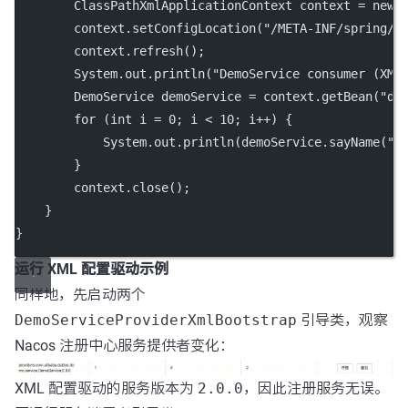
        ClassPathXmlApplicationContext context 
=
new
        context.
setConfigLocation
(
"/META-INF/spring/d
        context.
refresh
();
        System.out.
println
(
"DemoService consumer (XML
        DemoService demoService 
=
 context.
getBean
(
"de
for
 (
int
 i 
=
0
; i 
<
10
; i
++
) {
            System.out.
println
(demoService.
sayName
(
"N
        }
        context.
close
();
    }
}
运行 XML 配置驱动示例
同样地，先启动两个
DemoServiceProviderXmlBootstrap
引导类，观察
Nacos 注册中心服务提供者变化：
XML 配置驱动的服务版本为
2.0.0
，因此注册服务无误。