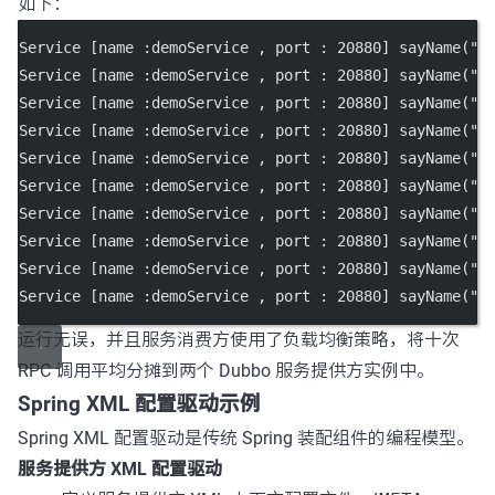
如下：
Service [name :demoService , port : 20880] sayName("N
Service [name :demoService , port : 20880] sayName("N
Service [name :demoService , port : 20880] sayName("N
Service [name :demoService , port : 20880] sayName("N
Service [name :demoService , port : 20880] sayName("N
Service [name :demoService , port : 20880] sayName("N
Service [name :demoService , port : 20880] sayName("N
Service [name :demoService , port : 20880] sayName("N
Service [name :demoService , port : 20880] sayName("N
Service [name :demoService , port : 20880] sayName("N
运行无误，并且服务消费方使用了负载均衡策略，将十次
RPC 调用平均分摊到两个 Dubbo 服务提供方实例中。
Spring XML 配置驱动示例
Spring XML 配置驱动是传统 Spring 装配组件的编程模型。
服务提供方 XML 配置驱动