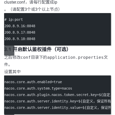
cluster.conf，请每行配置成ip
。（请配置3个或3个以上节点）
# ip:port
200.8.9.16:8848
200.8.9.17:8848
200.8.9.18:8848
3.1 开启默认鉴权插件（可选）
之后修改
conf
目录下的
application.properties
文
件。
设置其中
nacos.core.auth.enabled
=true
nacos.core.auth.system.type
=nacos
nacos.core.auth.plugin.nacos.token.secret.key
=${自定
nacos.core.auth.server.identity.key
=${自定义，保证所有节
nacos.core.auth.server.identity.value
=${自定义，保证所