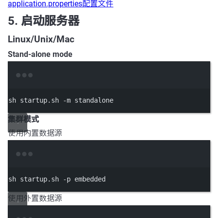
application.properties配置文件
5. 启动服务器
Linux/Unix/Mac
Stand-alone mode
Terminal window
sh
startup.sh
-m
standalone
集群模式
使用内置数据源
Terminal window
sh
startup.sh
-p
embedded
使用外置数据源