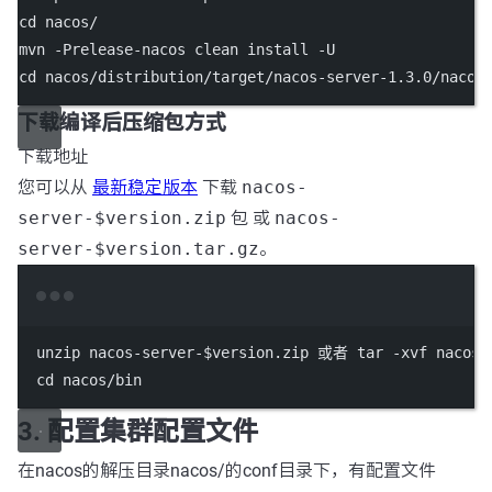
cd
nacos/
mvn
-Prelease-nacos
clean
install
-U
cd
nacos/distribution/target/nacos-server-1.3.0/nacos
下载编译后压缩包方式
下载地址
您可以从
最新稳定版本
下载
nacos-
server-$version.zip
包 或
nacos-
server-$version.tar.gz
。
Terminal window
unzip
nacos-server-
$version
.zip
或者
tar
-xvf
nacos-
cd
nacos/bin
3. 配置集群配置文件
在nacos的解压目录nacos/的conf目录下，有配置文件