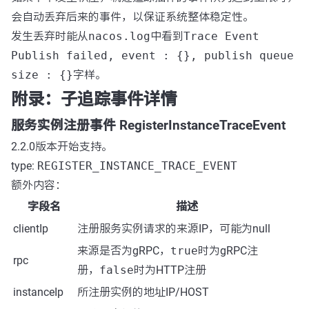
会自动丢弃后来的事件，以保证系统整体稳定性。
发生丢弃时能从
nacos.log
中看到
Trace Event
Publish failed, event : {}, publish queue
size : {}
字样。
附录：子追踪事件详情
服务实例注册事件 RegisterInstanceTraceEvent
2.2.0版本开始支持。
type:
REGISTER_INSTANCE_TRACE_EVENT
额外内容：
字段名
描述
clientIp
注册服务实例请求的来源IP，可能为null
来源是否为gRPC，
true
时为gRPC注
rpc
册，
false
时为HTTP注册
instanceIp
所注册实例的地址IP/HOST