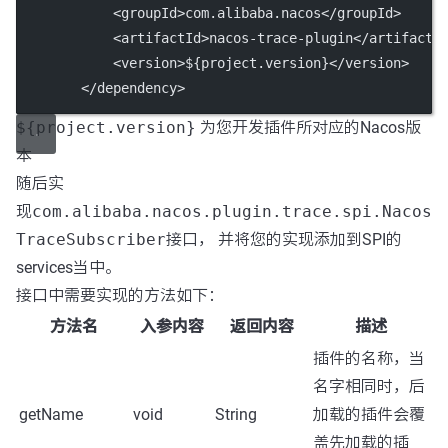
            <
groupId
>com.alibaba.nacos</
groupId
>
            <
artifactId
>nacos-trace-plugin</
artifactI
            <
version
>${project.version}</
version
>
        </
dependency
>
${project.version}
为您开发插件所对应的Nacos版
本
随后实
现
com.alibaba.nacos.plugin.trace.spi.Nacos
TraceSubscriber
接口， 并将您的实现添加到SPI的
services当中。
接口中需要实现的方法如下：
方法名
入参内容
返回内容
描述
插件的名称，当
名字相同时，后
getName
void
String
加载的插件会覆
盖先加载的插