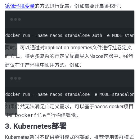
镜像环境变量
的方式进行配置，例如需要开启鉴权时：
Terminal window
docker run 
--
name nacos
-
standalone
-
auth 
-
e MODE
=
stand
同时，可以通过对application.properties文件进行挂卷定义
的方式，将更多复杂的自定义配置导入Nacos容器中，强烈
建议在生产环境中使用方式，例如：
Terminal window
docker run 
--
name nacos
-
standalone 
-
e MODE
=
standalone
如果仍然无法满足自定义需求，可以基于nacos-docker项目
中的
Dockerfile
自行构建镜像。
3. Kubernetes部署
Kubernetes暂时不提供单例模式的部署，推荐使用集群模式