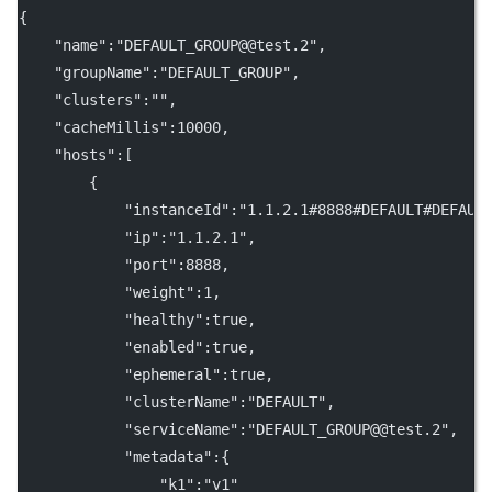
{
    "name":"DEFAULT_GROUP@@test.2",
    "groupName":"DEFAULT_GROUP",
    "clusters":"",
    "cacheMillis":10000,
    "hosts":[
        {
            "instanceId":"1.1.2.1#8888#DEFAULT#DEFAUL
            "ip":"1.1.2.1",
            "port":8888,
            "weight":1,
            "healthy":true,
            "enabled":true,
            "ephemeral":true,
            "clusterName":"DEFAULT",
            "serviceName":"DEFAULT_GROUP@@test.2",
            "metadata":{
                "k1":"v1"