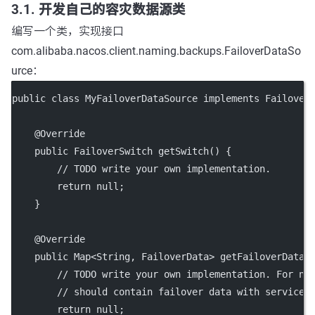
3.1. 开发自己的容灾数据源类
编写一个类，实现接口
com.alibaba.nacos.client.naming.backups.FailoverDataSo
urce：
public class MyFailoverDataSource implements Failover
    @Override
    public FailoverSwitch getSwitch() {
        // TODO write your own implementation.
        return null;
    }
    @Override
    public Map<String, FailoverData> getFailoverData(
        // TODO write your own implementation. For na
        // should contain failover data with service 
        return null;