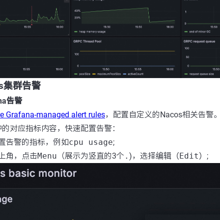
cos集群告警
ana告警
e Grafana-managed alert rules
，配置自定义的Nacos相关告警
中的对应指标内容，快速配置告警：
置告警的指标，例如
cpu usage
;
上角，点击
Menu
（展示为竖直的3个
.
)，选择
编辑（Edit）
;