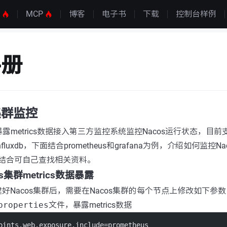
S
MCP
博客
电子书
下载
控制台样例
手册
 集群监控
暴露metrics数据接入第三方监控系统监控Nacos运行状态，目前支持
ch和influxdb，下面结合prometheus和grafana为例，介绍如何监控Nac
luxdb结合可自己查找相关资料。
os集群metrics数据暴露
好Nacos集群后，需要在Nacos集群的每个节点上修改如下参数
properties
文件，暴露metrics数据
oints.web.exposure.include=prometheus