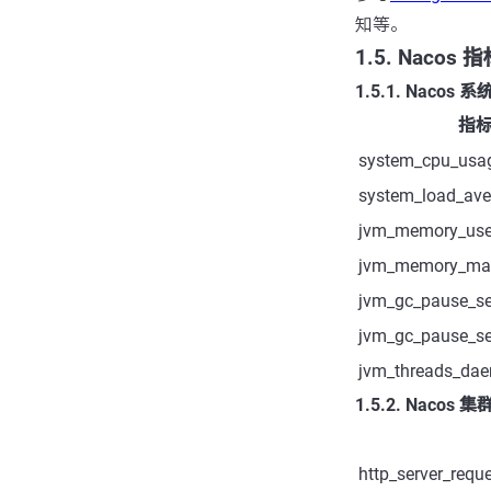
知等。
1.5. Nacos
1.5.1. Naco
指
system_cpu_usa
system_load_av
jvm_memory_use
jvm_memory_ma
jvm_gc_pause_s
jvm_gc_pause_s
jvm_threads_da
1.5.2. Nacos
http_server_requ