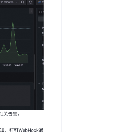
s相关告警。
、钉钉WebHook通