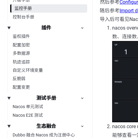
然后参考
Configu
监控手册
随后参考
Import 
控制台手册
导入后可看见Nac
nacos 
插件
数、连接数
鉴权插件
配置加密
多数据源
轨迹追踪
自定义环境变量
反脆弱
配置变更
测试手册
Nacos 单元测试
Nacos E2E 测试
生态融合
nacos c
能够查看一
Dubbo 融合 Nacos 成为注册中心