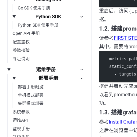
Go SDK 使用手册
重启后，访问
{i
Python SDK
据。
Python SDK 使用手册
1.2. 搭建prom
Open API 手册
请参考
FIRST ST
配置鉴权
其中，需要将prom
参数校验
寻址说明
    metrics_pat
    static_conf
运维手册
      - targets
部署手册
搭建并启动完成pr
部署手册概览
以看到prometh
单机模式部署
功。
集群模式部署
1.3. 搭建gra
系统参数
运维API
参考
Install Grafa
鉴权手册
之后在浏览器中
升级手册