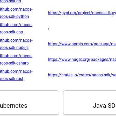
acos-sdk-go
github.com/nacos-
https://pypi.org/project/nacos-sdk-p
acos-sdk-python
github.com/nacos-
/
acos-sdk-cpp
github.com/nacos-
https://www.npmjs.com/package/na
acos-sdk-nodejs
github.com/nacos-
https://www.nuget.org/packages/na
acos-sdk-csharp
github.com/nacos-
https://crates.io/crates/nacos-sdk/v
cos-sdk-rust
ubernetes
Java 