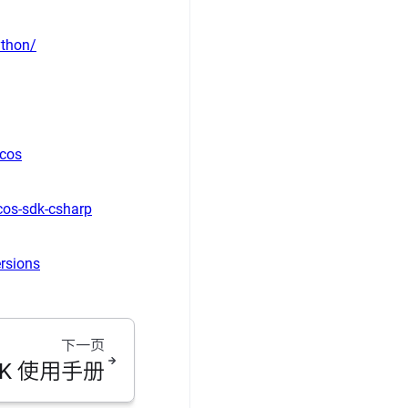
ython/
cos
cos-sdk-csharp
ersions
下一页
SDK 使用手册