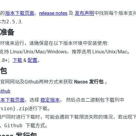
s的
版本下载页面
、
release notes
及
发布声明
中找到每个版本支
本为
2.5.3
.
境准备
环境来运行，请确保是在以下版本环境中安装使用:
，支持 Linux/Unix/Mac/Windows，推荐选用 Linux/Unix/Mac。
 1.8+；
下载
&
配置
。
装包
s官网网站及Github两种方式来获取
Nacos 发行包
。
ithub
版本下载页面
，选择
稳定版本
， 然后点击
二进制包下载
列中
rsion}.zip
进行下载。
用户同时进行下载时，可能会遇到下载限流失败的情况，若出现
从 Github 下载方式
。