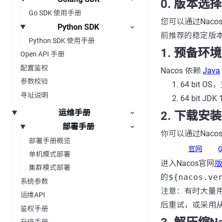
0. 版本选择
Go SDK 使用手册
您可以通过Naco
Python SDK
前推荐的稳定版
Python SDK 使用手册
1. 预备环
Open API 手册
配置鉴权
Nacos 依赖
Java
参数校验
64 bit OS
寻址说明
64 bit JDK
运维手册
2. 下载安
部署手册
你可以通过Naco
部署手册概览
官网
G
单机模式部署
进入Nacos官网
集群模式部署
的
${nacos.ve
系统参数
注意：有时大量
运维API
后重试，或采用
鉴权手册
升级手册