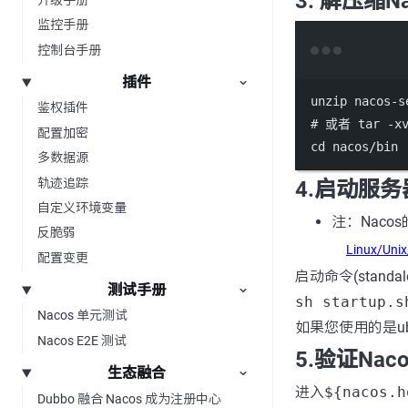
3. 解压缩N
监控手册
控制台手册
插件
unzip
nacos-s
鉴权插件
# 或者 tar -xv
配置加密
cd
nacos/bin
多数据源
轨迹追踪
4.启动服务
自定义环境变量
注：Naco
反脆弱
Linux/Uni
配置变更
启动命令(stan
测试手册
sh startup.s
Nacos 单元测试
如果您使用的是u
Nacos E2E 测试
5.验证Na
生态融合
进入
${nacos.h
Dubbo 融合 Nacos 成为注册中心