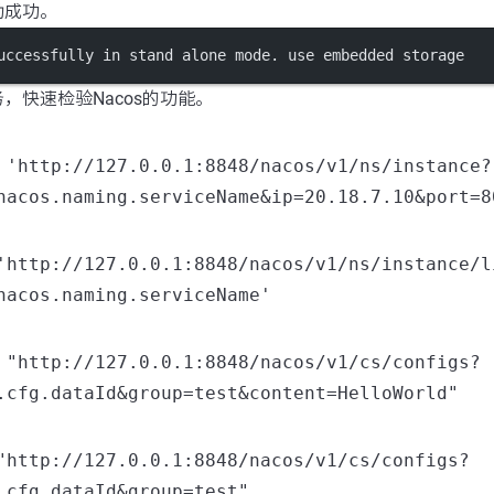
动成功。
uccessfully in stand alone mode. use embedded storage
，快速检验Nacos的功能。
 'http://127.0.0.1:8848/nacos/v1/ns/instance?
nacos.naming.serviceName&ip=20.18.7.10&port=8
'http://127.0.0.1:8848/nacos/v1/ns/instance/l
nacos.naming.serviceName'
 "http://127.0.0.1:8848/nacos/v1/cs/configs?
.cfg.dataId&group=test&content=HelloWorld"
"http://127.0.0.1:8848/nacos/v1/cs/configs?
.cfg.dataId&group=test"