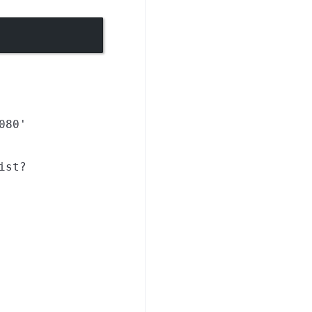
080'
ist?