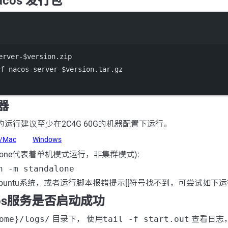
acos 发行包
Terminal window
erver-
$version
.zip
f nacos-server-$version.tar.gz
器
s的运行建议至少在2C4G 60G的机器配置下运行。
x/Mac
Windows
dalone代表着单机模式运行，非集群模式):
h -m standalone
buntu系统，或者运行脚本报错提示[[符号找不到，可尝试如下
cos服务是否启动成功
ome}/logs/
目录下， 使用
tail -f start.out
查看日志