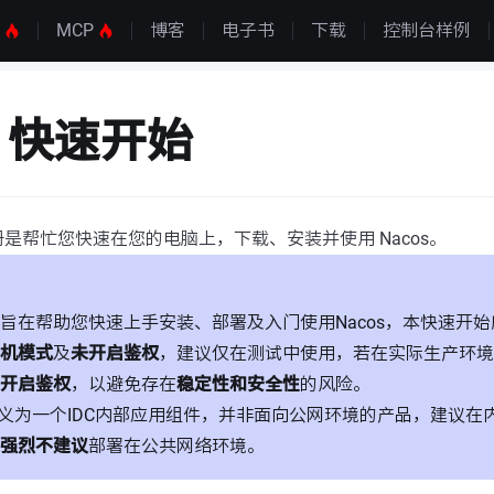
S
MCP
博客
电子书
下载
控制台样例
s 快速开始
是帮忙您快速在您的电脑上，下载、安装并使用 Nacos。
旨在帮助您快速上手安装、部署及入门使用Nacos，本快速开始所
机模式
及
未开启鉴权
，建议仅在测试中使用，若在实际生产环境
开启鉴权
，以避免存在
稳定性和安全性
的风险。
s定义为一个IDC内部应用组件，并非面向公网环境的产品，建议
强烈不建议
部署在公共网络环境。