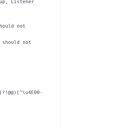
up, Listener
hould not
 should not
(?!@@)[^\u4E00-