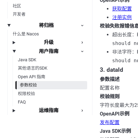
OpenAPI示例
社区
获取配置
开发者
注册实例
将归档
校验失败报错信
什么是 Nacos
超出长度：
升级
should n
用户指南
非法字符：
Java SDK
should n
其他语言的SDK
3. dataId
Open API 指南
参数描述
参数校验
配置名称
权限校验
校验规则
FAQ
字符长度最大为2
运维指南
OpenAPI示例
发布配置
Java SDK示例