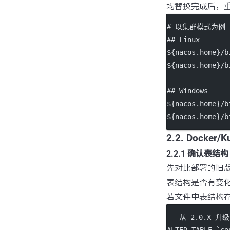
均替换完成后，重启Na
# 以集群模式为例
## Linux
${nacos.home}/b
${nacos.home}/b
## Windows
${nacos.home}/b
${nacos.home}/b
2.2. Docker/
2.2.1 确认表结构
先对比部署的旧版本N
表结构是否有变
若文件中表结构
-- 从 2.0.X
ALTER
TABLE
`co