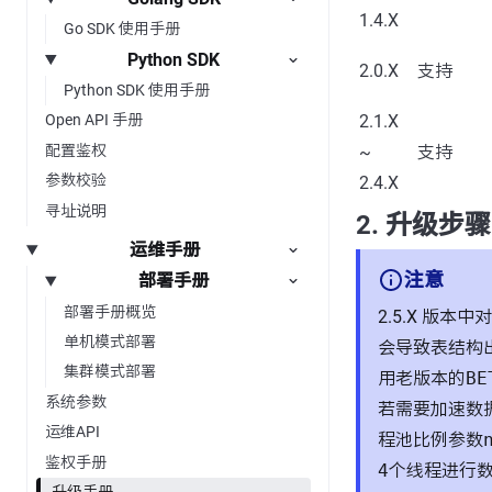
1.4.X
Go SDK 使用手册
Python SDK
2.0.X
支持
Python SDK 使用手册
2.1.X
Open API 手册
配置鉴权
~
支持
参数校验
2.4.X
寻址说明
2. 升级步骤
运维手册
注意
部署手册
部署手册概览
2.5.X 版
单机模式部署
会导致表结构
集群模式部署
用老版本的
BE
系统参数
若需要加速数
运维API
程池比例参数
鉴权手册
4
个线程进行
升级手册