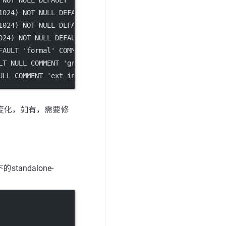
1024
) 
NOT NULL
DEFAULT
''
 COMMENT 
'密钥'
;
1024
) 
NOT NULL
DEFAULT
''
 COMMENT 
'密钥'
;
024
) 
NOT NULL
DEFAULT
''
 COMMENT 
'密钥'
;
FAULT
'formal'
 COMMENT 
'publish type gray or formal'
;
LT
NULL
 COMMENT 
'gray name'
;
ULL
 COMMENT 
'ext info'
;
变化，如有，需要修
standalone-