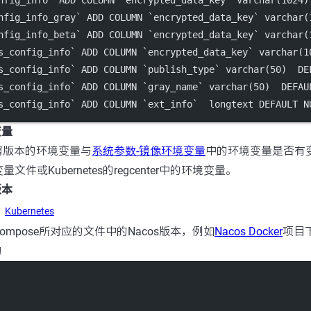
nfig_info_gray`
ADD
 COLUMN 
`encrypted_data_key`
varchar
(
nfig_info_beta`
ADD
 COLUMN 
`encrypted_data_key`
varchar
(
s_config_info`
ADD
 COLUMN 
`encrypted_data_key`
varchar
(
1
s_config_info`
ADD
 COLUMN 
`publish_type`
varchar
(
50
)  
DE
s_config_info`
ADD
 COLUMN 
`gray_name`
varchar
(
50
)  
DEFAU
s_config_info`
ADD
 COLUMN 
`ext_info`
  longtext 
DEFAULT
N
变量
署版本的环境变量与
系统参数-镜像环境变量
中的环境变量是否有
量文件或Kubernetes的regcenter中的环境变量。
版本
Kubernetes
 compose所对应的文件中的Nacos版本，例如
Nacos Docker
项目下的
的