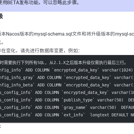
使用
BETA发布
功能，可以忽略此步骤。
级
acos版本的mysql-schema.sql文件和将升级版本的mysql-sc
化。
存在变化，请先进行数据库变更，例如：
 升级时需要执行下列所有SQL, 从2.1.X之后版本升级仅需执行最后三行。
nfig_info`
ADD
 COLUMN 
`encrypted_data_key`
varchar
(
1024
)
nfig_info_gray`
ADD
 COLUMN 
`encrypted_data_key`
varchar
(
nfig_info_beta`
ADD
 COLUMN 
`encrypted_data_key`
varchar
(
s_config_info`
ADD
 COLUMN 
`encrypted_data_key`
varchar
(
1
s_config_info`
ADD
 COLUMN 
`publish_type`
varchar
(
50
)  
DE
s_config_info`
ADD
 COLUMN 
`gray_name`
varchar
(
50
)  
DEFAU
s_config_info`
ADD
 COLUMN 
`ext_info`
  longtext 
DEFAULT
N
本