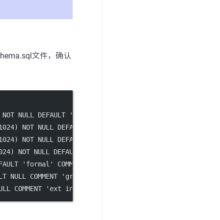
hema.sql文件，确认
 
NOT NULL
DEFAULT
''
 COMMENT 
'密钥'
;
1024
) 
NOT NULL
DEFAULT
''
 COMMENT 
'密钥'
;
1024
) 
NOT NULL
DEFAULT
''
 COMMENT 
'密钥'
;
024
) 
NOT NULL
DEFAULT
''
 COMMENT 
'密钥'
;
FAULT
'formal'
 COMMENT 
'publish type gray or formal'
;
LT
NULL
 COMMENT 
'gray name'
;
ULL
 COMMENT 
'ext info'
;