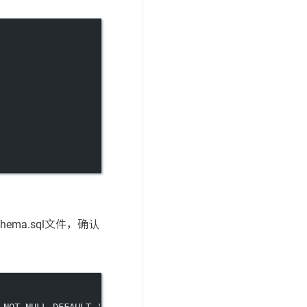
hema.sql文件，确认
 
NOT NULL
DEFAULT
''
 COMMENT 
'密钥'
;