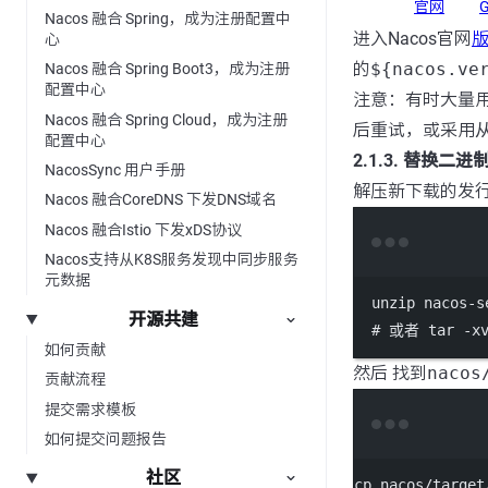
官网
G
Nacos 融合 Spring，成为注册配置中
进入Nacos官网
心
的
${nacos.ve
Nacos 融合 Spring Boot3，成为注册
配置中心
注意：有时大量
Nacos 融合 Spring Cloud，成为注册
后重试，或采用
配置中心
2.1.3. 替换二进制
NacosSync 用户手册
解压新下载的发
Nacos 融合CoreDNS 下发DNS域名
Nacos 融合Istio 下发xDS协议
Nacos支持从K8S服务发现中同步服务
元数据
unzip
nacos-s
开源共建
# 或者 tar -xv
如何贡献
然后 找到
nacos
贡献流程
提交需求模板
如何提交问题报告
社区
cp
nacos/target