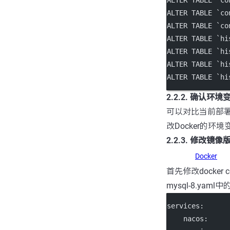
ALTER
TABLE
`co
ALTER
TABLE
`co
ALTER
TABLE
`hi
ALTER
TABLE
`hi
ALTER
TABLE
`hi
ALTER
TABLE
`hi
2.2.2. 确认环境
可以对比当前部
改Docker的环境变
2.2.3. 修改镜像
Docker
首先修改docker
mysql-8.yaml中
services
:
nacos
: