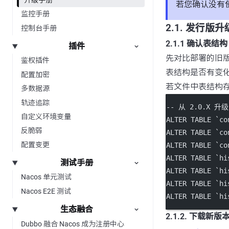
若您确认没有
监控手册
2.1. 发行版升
控制台手册
2.1.1 确认表结构
插件
先对比部署的旧版本N
鉴权插件
表结构是否有变
配置加密
若文件中表结构
多数据源
轨迹追踪
-- 从 2.0.X
自定义环境变量
ALTER
TABLE
`co
反脆弱
ALTER
TABLE
`co
配置变更
ALTER
TABLE
`co
ALTER
TABLE
`hi
测试手册
ALTER
TABLE
`hi
Nacos 单元测试
ALTER
TABLE
`hi
Nacos E2E 测试
ALTER
TABLE
`hi
生态融合
2.1.2. 下载新版
Dubbo 融合 Nacos 成为注册中心