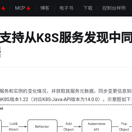
S
MCP
博客
电子书
下载
控制台样例
os支持从K8S服务发现中
据
8S中服务和实例的变化情况，并获取其服务元数据，同步变更信息到N
S版本1.22（对应K8S-Java-API版本为14.0.0）。示意图如