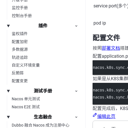
service port(多个
监控手册
控制台手册
pod ip
插件
鉴权插件
配置文件
配置加密
按照
部署文档
搭建
多数据源
配置applicatio
轨迹追踪
自定义环境变量
nacos.k8s.sync.
反脆弱
如果是从K8S集群外
配置变更
nacos.k8s.sync.
测试手册
nacos.k8s.sync.
Nacos 单元测试
Nacos E2E 测试
配置完成后，K8
编辑此页
生态融合
Dubbo 融合 Nacos 成为注册中心