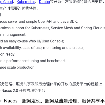
ng Cloud
、
Kubernetes
、
Dubbo
等开源生态做无缝的融合与支持
生产时需要的优秀特性。
划：
acos server and simple OpenAPI and Java SDK;
eamless support for Kubernetes, Service Mesh and Spring Cloud 
ion management;
ild an easy-to-use Web UI/User Console;
gh availability, ease of use, monitoring and alert etc.;
ion ready;
cale performance tuning and benchmark;
arge scale production.
服务管理、服务共享及服务治理体系的开放的服务平台的建设上，
0 + Nacos 2.0 开放的服务平台