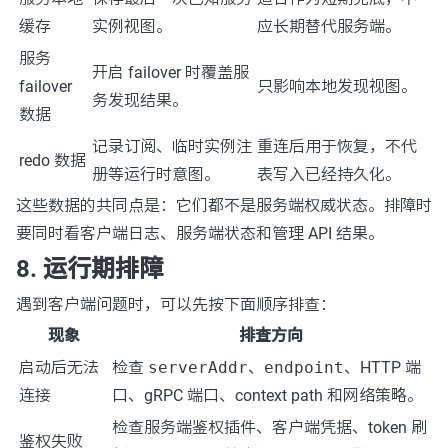
缓存
实例视图。
应长期替代服务端。
服务
开启 failover 时覆盖服
failover
只影响本地发现视图。
务发现结果。
数据
记录订阅、临时实例注
重连后用于恢复，不代
redo 数据
册等运行时意图。
表写入已经持久化。
这些数据的共同点是：它们都不是服务端权威状态。排障时
要同时看客户端日志、服务端状态和管理 API 结果。
8. 运行期排障
遇到客户端问题时，可以先按下面顺序排查：
现象
排查方向
启动后无法
检查
serverAddr
、
endpoint
、HTTP 端
连接
口、gRPC 端口、context path 和网络策略。
检查服务端鉴权插件、客户端凭据、token 刷
鉴权失败