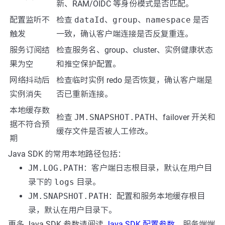
新、RAM/OIDC 等身份模式是否匹配。
配置监听不
检查
dataId
、
group
、
namespace
是否
触发
一致，确认客户端连接是否反复重连。
服务订阅结
检查服务名、group、cluster、实例健康状态
果为空
和推空保护配置。
网络抖动后
检查临时实例 redo 是否恢复，确认客户端是
实例消失
否已重新连接。
本地缓存数
检查
JM.SNAPSHOT.PATH
、failover 开关和
据不符合预
缓存文件是否被人工修改。
期
Java SDK 的常用本地路径包括：
JM.LOG.PATH
：客户端日志根目录，默认在用户目
录下的
logs
目录。
JM.SNAPSHOT.PATH
：配置和服务本地缓存根目
录，默认在用户目录下。
更多 Java SDK 参数请阅读
Java SDK 配置参数
。服务端端