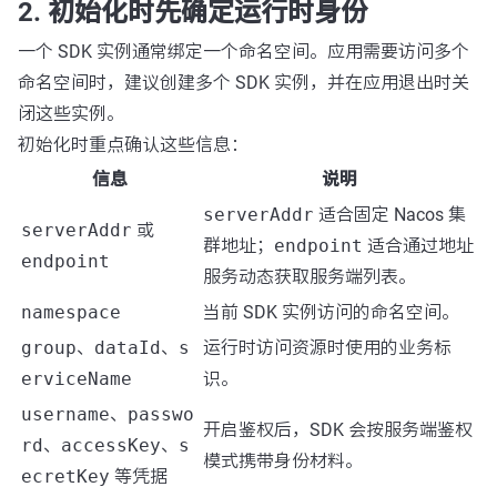
2. 初始化时先确定运行时身份
一个 SDK 实例通常绑定一个命名空间。应用需要访问多个
命名空间时，建议创建多个 SDK 实例，并在应用退出时关
闭这些实例。
初始化时重点确认这些信息：
信息
说明
serverAddr
适合固定 Nacos 集
serverAddr
或
群地址；
endpoint
适合通过地址
endpoint
服务动态获取服务端列表。
namespace
当前 SDK 实例访问的命名空间。
group
、
dataId
、
s
运行时访问资源时使用的业务标
erviceName
识。
username
、
passwo
开启鉴权后，SDK 会按服务端鉴权
rd
、
accessKey
、
s
模式携带身份材料。
ecretKey
等凭据