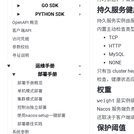
GO SDK
持久服务健
PYTHON SDK
持久服务实例由服
OpenAPI 概览
内置主动检查类
客户端API
TCP
访问凭据
HTTP
参数校验
MySQL
寻址说明
NONE
运维手册
只有当 cluster hea
部署手册
检查，健康状态
部署手册概览
权重
单机模式部署
集群模式部署
weight
是实例级
控制台独立部署
Nacos 服务
使用nacos-setup一键部署
还取决于客户端
部署最佳实践
保护阈值
系统参数