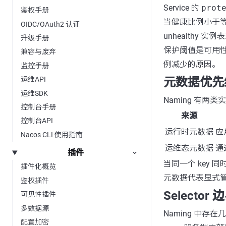
Service 的
prot
鉴权手册
当健康比例小于
OIDC/OAuth2 认证
unhealthy 实例表
升级手册
保护阈值是可用
兼容与废弃
例减少的原因。
监控手册
元数据优先
运维API
运维SDK
Naming 有两
控制台手册
来源
控制台API
运行时元数据
应
Nacos CLI 使用指南
运维态元数据
通
插件
当同一个 key
插件化概览
元数据代表显式
鉴权插件
Selector 
可见性插件
多数据源
Naming 中存在几类 
配置加密