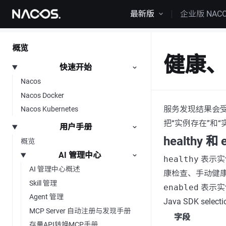
跳转到内容
最新版
企业版 NAC
概览
健康
快速开始
Nacos
Nacos Docker
服务发现结果会
Nacos Kubernetes
把“实例存在”和
用户手册
healthy 和 
概览
AI 管理中心
healthy
表示实
AI 管理中心概述
康检查、手动健
Skill 管理
enabled
表示实例
Agent 管理
Java SDK selec
MCP Server 自动注册与发现手册
字段
存量API转换MCP手册