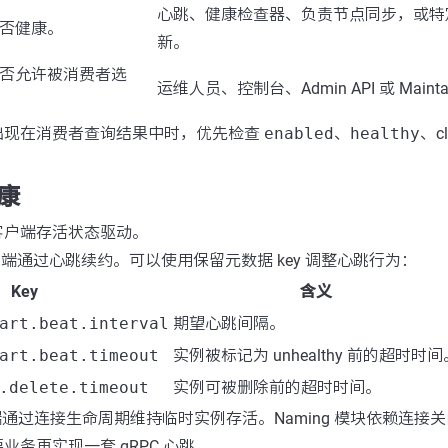
心跳、健康检查器、负责节点同步，或特
否健康。
新。
否允许被消费者选
运维人员、控制台、Admin API 或 Maintai
出现在消费者查询结果中时，优先检查
enabled
、
healthy
、c
康
客户端存活状态驱动。
客户端通过心跳续约。可以使用保留元数据 key 调整心跳行为：
Key
含义
art.beat.interval
期望心跳间隔。
art.beat.timeout
实例被标记为 unhealthy 前的超时时间
.delete.timeout
实例可被删除前的超时时间。
客户端通过连接生命周期维持临时实例存活。Naming 模块依赖连
业务再实现一套 gRPC 心跳。