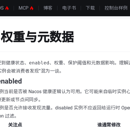
OS
MCP
博客
电子书
下载
控制台样例
、权重与元数据
受到健康状态、
enabled
、权重、保护阈值和元数据影响。理解
“实例会被消费者发现”混为一谈。
enabled
例当前是否被 Nacos 健康逻辑认为可用。它可能来自临时实例
康更新或节点间同步。
是否允许接收发现流量。disabled 实例不应返回给运行时 Ope
tion 过滤。
关注点
谁通常修改