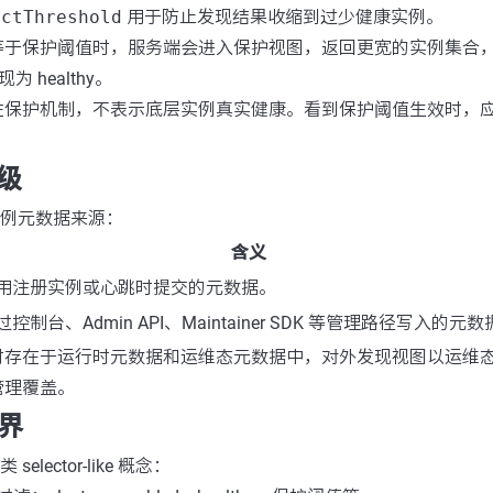
ectThreshold
用于防止发现结果收缩到过少健康实例。
等于保护阈值时，服务端会进入保护视图，返回更宽的实例集合
现为 healthy。
性保护机制，不表示底层实例真实健康。看到保护阈值生效时，
级
类实例元数据来源：
含义
用注册实例或心跳时提交的元数据。
过控制台、Admin API、Maintainer SDK 等管理路径写入的元
 同时存在于运行时元数据和运维态元数据中，对外发现视图以运维
管理覆盖。
边界
selector-like 概念：