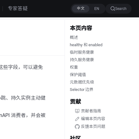
专家答疑
Search
本页内容
概述
healthy 和 enabled
临时服务健康
持久服务健康
这些字段，可以避免
权重
保护阈值
元数据优先级
Selector 边界
心跳、持久实例主动健
贡献
贡献者指南
nAPI 消费者，并会被
编辑本页内容
反馈本页问题
社区