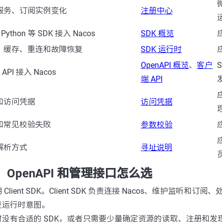
服务、订阅实例变化
注册中心
ython 等 SDK 接入 Nacos
SDK 概览
、缓存、重连和故障恢复
SDK 运行时
OpenAPI 概览
、
客户
t API 接入 Nacos
端 API
和访问凭据
访问凭据
和常见校验失败
参数校验
解析方式
寻址说明
SDK、OpenAPI 和管理接口怎么选
lient SDK。Client SDK 负责连接 Nacos、维护监听和
复运行时意图。
没有合适的 SDK，或者只需要少量确定资源的读取、注册和发