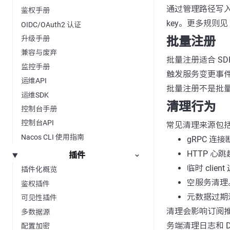
通过管理路径写入的
鉴权手册
key。更多规则见
OIDC/OAuth2 认证
批量注册
升级手册
兼容与废弃
批量注册适合 SD
监控手册
触发服务变更事
运维API
批量注册不是批量管理
运维SDK
清理行为
控制台手册
控制台API
常见清理来源包
Nacos CLI 使用指南
gRPC 连
HTTP 心
插件
临时 clien
插件化概览
空服务清理
鉴权插件
元数据过期
可见性插件
清理会影响订阅
多数据源
务端清理日志和 Di
配置加密