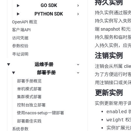
持久实例
GO SDK
持久实例通过服务端持
PYTHON SDK
持久实例写入失败
OpenAPI 概览
端 snapshot 
客户端API
持久服务和临时服
访问凭据
入持久实例，应
参数校验
寻址说明
注销实例
运维手册
注销会从所属 cl
部署手册
为了方便运行时客
部署手册概览
用注销接口或关闭
单机模式部署
更新实例
集群模式部署
实例更新常用于
控制台独立部署
enabled
使用nacos-setup一键部署
weight
权
部署最佳实践
实例扩展元
系统参数