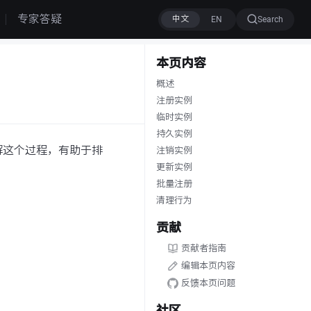
专家答疑
Search
本页内容
概述
注册实例
临时实例
持久实例
解这个过程，有助于排
注销实例
更新实例
批量注册
清理行为
贡献
贡献者指南
编辑本页内容
反馈本页问题
社区