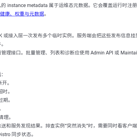
 instance metadata 属于运维态元数据。它会覆盖运行时
健康、权重与元数据
。
K 或接入层一次发布多个临时实例。服务端会把这些发布信息挂到所属
件。
接口。批量管理、列表和诊断应使用 Admin API 或 Maintain
括：
接断开。
跳超时。
t 过期。
。
清理。
推送和服务发现结果。排查实例“突然消失”时，需要同时看客户
stro 同步状态。