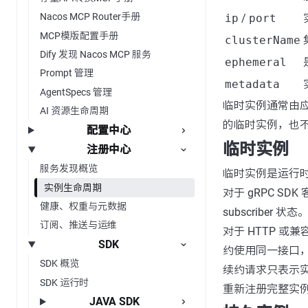
Nacos MCP Router手册
ip
/
port
MCP模版配置手册
clusterName
Dify 发现 Nacos MCP 服务
ephemeral
Prompt 管理
metadata
AgentSpecs 管理
临时实例通常由
AI 资源生命周期
的临时实例，也
配置中心
临时实例
注册中心
服务发现概览
临时实例是运行
实例生命周期
对于 gRPC S
健康、权重与元数据
subscriber
订阅、推送与运维
对于 HTTP 或兼
SDK
约使用同一接口
SDK 概览
续约请求只表示
SDK 运行时
重新注册完整实
JAVA SDK