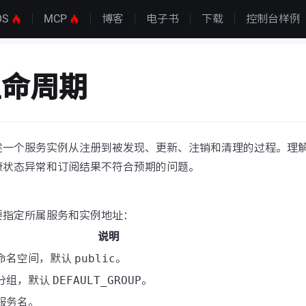
OS
MCP
博客
电子书
下载
控制台样例
生命周期
述一个服务实例从注册到被发现、更新、注销和清理的过程。理
康状态异常和订阅结果不符合预期的问题。
要指定所属服务和实例地址：
说明
命名空间，默认
public
。
分组，默认
DEFAULT_GROUP
。
服务名。