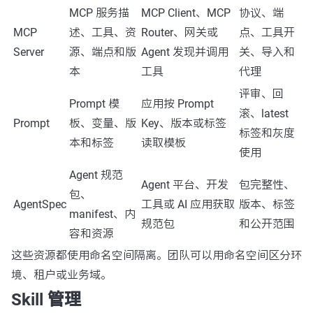
MCP 服务描
MCP Client、MCP
协议、端
MCP
述、工具、资
Router、网关或
点、工具开
Server
源、端点和版
Agent 发现并调用
关、导入和
本
工具
代理
评审、回
Prompt 模
应用按 Prompt
滚、latest
Prompt
板、变量、版
Key、版本或标签
标签和灰度
本和标签
读取模板
使用
Agent 规范
Agent 平台、开发
包完整性、
包、
AgentSpec
工具或 AI 应用获取
版本、标签
manifest、内
规范包
和公开范围
容和资源
这些资源都使用命名空间隔离。团队可以用命名空间区分环
境、租户或业务域。
Skill 管理