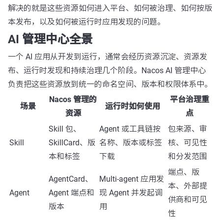
解决的就是这些资源如何进入平台、如何被治理、如何按版
本发布，以及如何被运行时应用发现的问题。
AI 管理中心全景
一个 AI 应用从开发到运行，通常会经历资源沉淀、资源发
布、运行时发现和持续治理几个阶段。Nacos AI 管理中心
负责把这些资源放到统一的命名空间、版本和权限体系中。
Nacos 管理的
平台治理重
场景
运行时如何使用
资源
点
Skill 包、
Agent 或工具链按
包来源、审
Skill
SkillCard、版
名称、版本或标签
核、可见性
本和标签
下载
和分发范围
端点、版
AgentCard、
Multi-agent 应用发
本、外部提
Agent
Agent 端点和
现 Agent 并发起调
供商和可见
版本
用
性