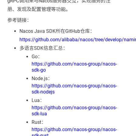
gRPC调用来与Nacos服务器交互，实现服务的注
册、发现及配置管理等功能。
参考链接：
Nacos Java SDK所在GitHub仓库：
https://github.com/alibaba/nacos/tree/develop/nami
多语言SDK信息汇总：
Go：
https://github.com/nacos-group/nacos-
sdk-go
Node.js：
https://github.com/nacos-group/nacos-
sdk-nodejs
Lua：
https://github.com/nacos-group/nacos-
sdk-lua
Rust：
https://github.com/nacos-group/nacos-
sdk-rust