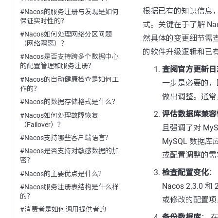
根据已有的知识信息，Na
#Nacos的服务注册与发现是如何
保证实时性的？
式。关键在于了解 Nac
#Nacos如何处理网络分区问题
然具体的变更细节需查阅
（网络隔离）？
的软件升级逻辑和已有
#Nacos是否支持跨多个数据中心
的配置管理和服务注册？
查阅官方更新日
#Nacos的自动健康检查是如何工
一步是必要的，
作的？
做出调整。通常
#Nacos的数据存储格式是什么？
评估数据库兼容
#Nacos如何处理故障恢复
（Failover）？
且强调了对 My
#Nacos支持哪些客户端语言？
MySQL 数
#Nacos是否支持对敏感数据的加
或配置调整的需
密？
检查配置变化
：
#Nacos的主要优点是什么？
Nacos 2.3.0 和 
#Nacos服务注册表结构是什么样
的？
或修改的配置项
#消费者是如何调用提供者的
备份数据库
： 