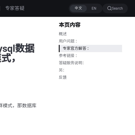
专家答疑
Search
本页内容
概述
用户问题 ：
sql数据
专家官方解答 ：
模式，
参考链接 ：
答疑服务说明：
另：
反馈
0集群模式，那数据库