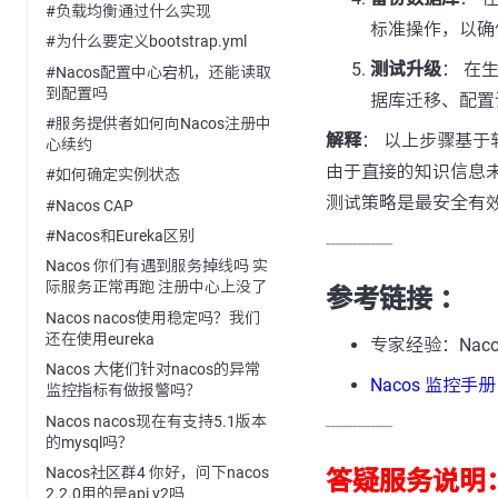
#负载均衡通过什么实现
标准操作，以确
#为什么要定义bootstrap.yml
测试升级
： 在
#Nacos配置中心宕机，还能读取
到配置吗
据库迁移、配置
#服务提供者如何向Nacos注册中
解释
： 以上步骤基于软
心续约
由于直接的知识信息未提
#如何确定实例状态
测试策略是最安全有
#Nacos CAP
#Nacos和Eureka区别
---------------
Nacos 你们有遇到服务掉线吗 实
际服务正常再跑 注册中心上没了
参考链接 ：
Nacos nacos使用稳定吗？我们
还在使用eureka
专家经验：Nac
Nacos 大佬们针对nacos的异常
Nacos 监控手册
监控指标有做报警吗？
Nacos nacos现在有支持5.1版本
---------------
的mysql吗？
Nacos社区群4 你好，问下nacos
答疑服务说明
2.2.0用的是api v2吗