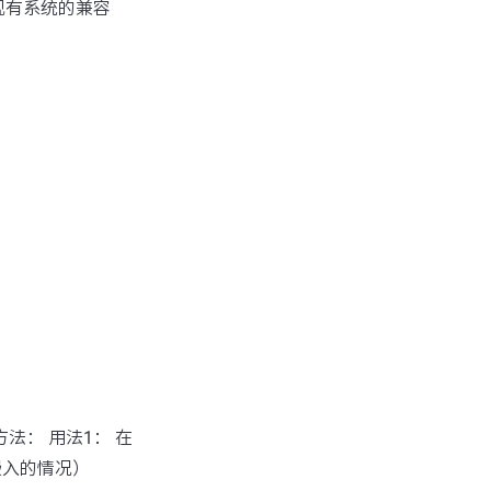
现有系统的兼容
方法： 用法1： 在
嵌入的情况）