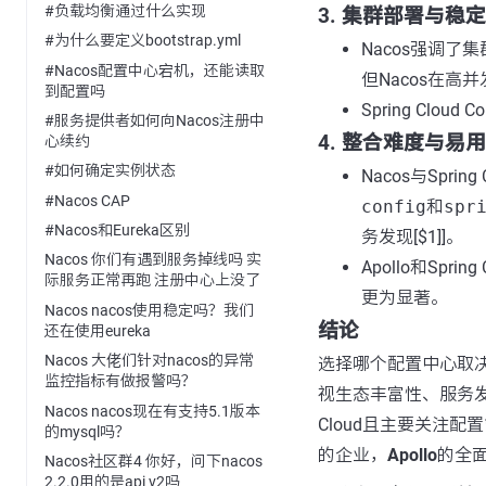
#负载均衡通过什么实现
3. 集群部署与稳
#为什么要定义bootstrap.yml
Nacos强调了
#Nacos配置中心宕机，还能读取
但Nacos在
到配置吗
Spring Cl
#服务提供者如何向Nacos注册中
4. 整合难度与易
心续约
#如何确定实例状态
Nacos与Spri
#Nacos CAP
config
和
spr
#Nacos和Eureka区别
务发现[$1]]。
Nacos 你们有遇到服务掉线吗 实
Apollo和Spri
际服务正常再跑 注册中心上没了
更为显著。
Nacos nacos使用稳定吗？我们
结论
还在使用eureka
Nacos 大佬们针对nacos的异常
选择哪个配置中心取
监控指标有做报警吗？
视生态丰富性、服务
Nacos nacos现在有支持5.1版本
Cloud且主要关注配
的mysql吗？
的企业，
Apollo
的全
Nacos社区群4 你好，问下nacos
2.2.0用的是api v2吗