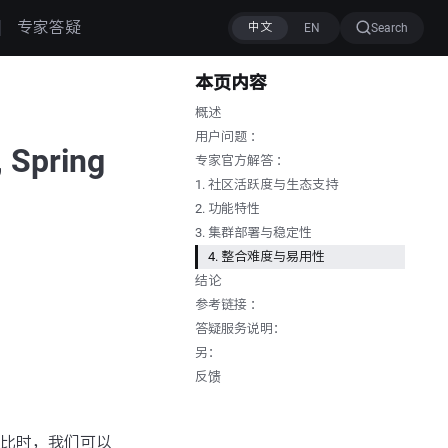
专家答疑
Search
本页内容
概述
用户问题 ：
Spring
专家官方解答 ：
1. 社区活跃度与生态支持
2. 功能特性
3. 集群部署与稳定性
4. 整合难度与易用性
结论
参考链接 ：
答疑服务说明：
另：
反馈
的功能对比时，我们可以