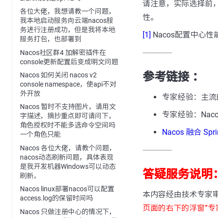
请注意，实际选择前
各位大佬，我想请教一个问题，
性。
我本地启动服务向云端nacos服
务进行注册成功，但是我将本地
[1]
Nacos配置中心
服务打包，也部署到
---------------
Nacos社区群4 加解密插件在
console更新配置后变成明文问题
参考链接 ：
Nacos 如何关闭 nacos v2
console namespace，使api不对
外开放
专家经验：主流
Nacos 暂时不支持图片，请用文
专家经验：Na
字描述，摘抄重点即可请问下，
角色授权时不能多选命令空间吗
Nacos 融合 S
一个角色只能
Nacos 各位大佬，请教个问题，
---------------
nacos动态刷新问题，具体表现
是我开发机器Windows可以动态
答疑服务说明
刷新，
Nacos linux部署nacos可以配置
本内容经由技术专家
access.log的保留时间吗
页面的右下的浮窗”专
Nacos 只做注册中心的情况下，