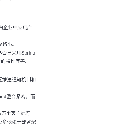
内企业中应用广
s略小。
合已采用Spring
计的特性完善。
配置推送通知机制和
loud整合紧密，而
持数万个客户端连
力则更多依赖于部署架