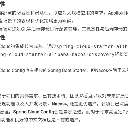
定性
集群部署的必要性和灵活性，以应对大规模应用的需求。Apollo
高并发场景下的表现和优化策略更为明确。
oud Config可通过Git等后端存储进行配置管理，其稳定性与后端存
用性
ng Cloud的集成较为成熟，通过
spring-cloud-starter-alib
ing-cloud-starter-alibaba-nacos-discovery
轻松
ng Cloud Config也有相应的Spring Boot Starter，但Naco
决于项目的具体需求、已有技术栈、团队熟悉度以及对未来扩展
发现功能以及大并发场景，
Nacos
可能是更优选择。若项目已深度集成
置管理，
Spring Cloud Config
会是自然之选。而对于寻求高度定制
面功能和良好的中文文档也是不错的选择。