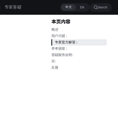
专家答疑
Search
本页内容
概述
用户问题 ：
专家官方解答 ：
参考链接 ：
答疑服务说明：
另：
反馈