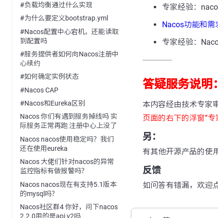
#负载均衡通过什么实现
专家经验：nac
#为什么要定义bootstrap.yml
Nacos功能和
#Nacos配置中心宕机，还能读取
到配置吗
专家经验：Naco
#服务提供者如何向Nacos注册中
---------------
心续约
#如何确定实例状态
答疑服务说明
#Nacos CAP
#Nacos和Eureka区别
本内容经由技术专家
Nacos 你们有遇到服务掉线吗 实
页面的右下的浮窗”专
际服务正常再跑 注册中心上没了
另：
Nacos nacos使用稳定吗？我们
还在使用eureka
有其他开源产品的使
Nacos 大佬们针对nacos的异常
反馈
监控指标有做报警吗？
Nacos nacos现在有支持5.1版本
如问答有错漏，欢迎
的mysql吗？
Nacos社区群4 你好，问下nacos
2.2.0用的是api v2吗