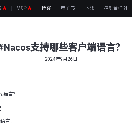
S
MCP
博客
电子书
下载
控制台样例
#Nacos支持哪些客户端语言？
2024年9月26日
户端语言？
：
端语言：