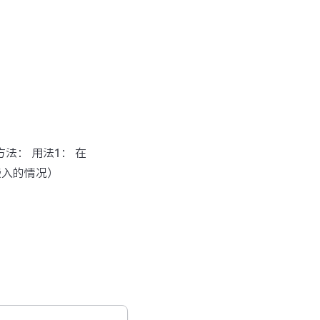
方法： 用法1： 在
嵌入的情况）