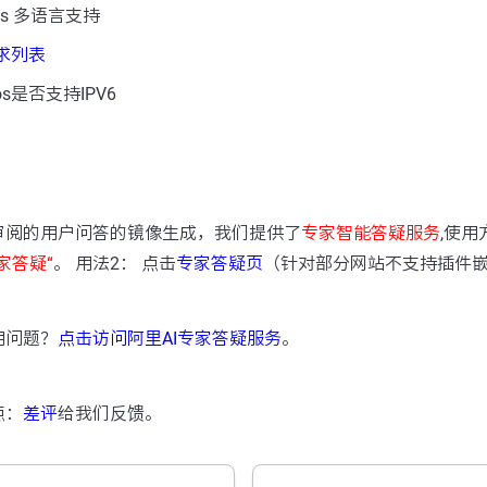
os 多语言支持
需求列表
s是否支持IPV6
：
审阅的用户问答的镜像生成，我们提供了
专家智能答疑服务
,使用
家答疑“
。 用法2： 点击
专家答疑页
（针对部分网站不支持插件
用问题？
点击访问阿里AI专家答疑服务
。
点：
差评
给我们反馈。