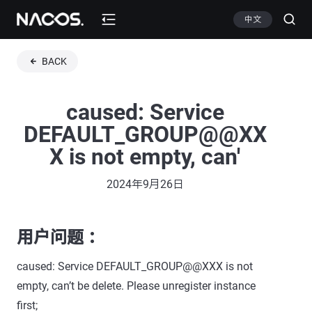
中文
BACK
caused: Service
DEFAULT_GROUP@@XX
X is not empty, can'
2024年9月26日
用户问题 ：
caused: Service DEFAULT_GROUP@@XXX is not
empty, can’t be delete. Please unregister instance
first;