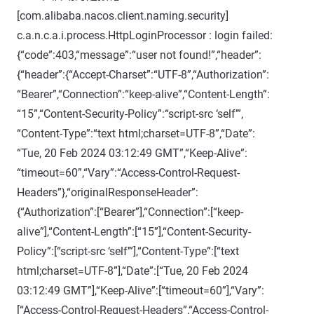
[com.alibaba.nacos.client.naming.security]
c.a.n.c.a.i.process.HttpLoginProcessor : login failed:
{“code”:403,“message”:“user not found!”,“header”:
{“header”:{“Accept-Charset”:“UTF-8”,“Authorization”:
“Bearer”,“Connection”:“keep-alive”,“Content-Length”:
“15”,“Content-Security-Policy”:“script-src ‘self’”,
“Content-Type”:“text html;charset=UTF-8”,“Date”:
“Tue, 20 Feb 2024 03:12:49 GMT”,“Keep-Alive”:
“timeout=60”,“Vary”:“Access-Control-Request-
Headers”},“originalResponseHeader”:
{“Authorization”:[“Bearer”],“Connection”:[“keep-
alive”],“Content-Length”:[“15”],“Content-Security-
Policy”:[“script-src ‘self’”],“Content-Type”:[“text
html;charset=UTF-8”],“Date”:[“Tue, 20 Feb 2024
03:12:49 GMT”],“Keep-Alive”:[“timeout=60”],“Vary”:
[“Access-Control-Request-Headers”,“Access-Control-