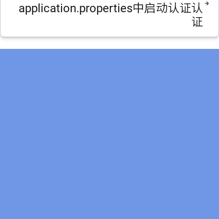
application.properties中启动认证认
证