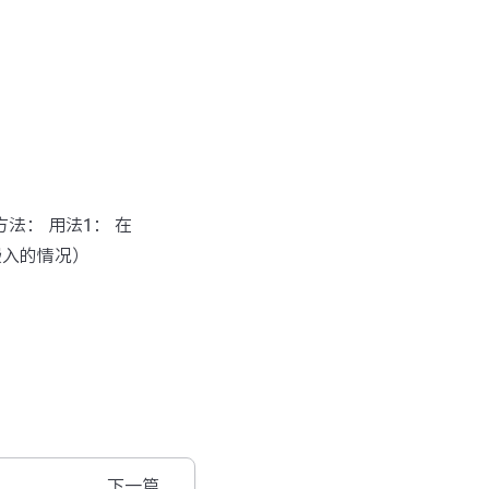
方法： 用法1： 在
嵌入的情况）
下一篇