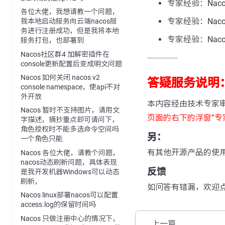
专家经验：Na
各位大佬，我想请教一个问题，
专家经验：Nac
我本地启动服务向云端nacos服
务进行注册成功，但是我将本地
专家经验：Naco
服务打包，也部署到
Nacos社区群4 加解密插件在
---------------
console更新配置后变成明文问题
Nacos 如何关闭 nacos v2
答疑服务说明
console namespace，使api不对
外开放
本内容经由技术专家
Nacos 暂时不支持图片，请用文
页面的右下的浮窗”专
字描述，摘抄重点即可请问下，
角色授权时不能多选命令空间吗
另：
一个角色只能
有其他开源产品的使
Nacos 各位大佬，请教个问题，
nacos动态刷新问题，具体表现
反馈
是我开发机器Windows可以动态
刷新，
如问答有错漏，欢迎
Nacos linux部署nacos可以配置
access.log的保留时间吗
Nacos 只做注册中心的情况下，
上一篇