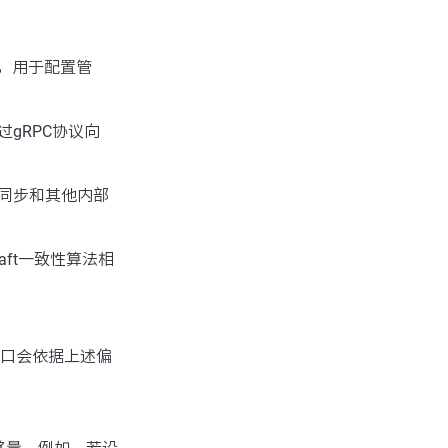
端口，用于配置管
过gRPC协议向
的同步和其他内部
aft一致性算法相
端口会依据上述偏