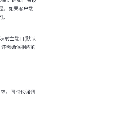
移量。例如，若设
的是，如果客户端
问。
需映射主端口(默认
量，还需确保相应的
需求，同时也强调