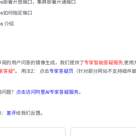
cos部署开放端口，集群部署开通端口
os如何指定端口
s 介绍
：
审阅的用户问答的镜像生成，我们提供了
专家智能答疑服务
,使用
家答疑“
。 用法2： 点击
专家答疑页
（针对部分网站不支持插件
用问题？
点击访问阿里AI专家答疑服务
。
点：
差评
给我们反馈。