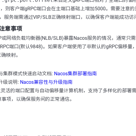
r.grpc.port.offset
来自定义gRPC端口相对于主端口的偏
0，则客户端gRPC端口会在主端口基础上增加5000。需要注意
，服务端需通过VIP/SLB正确映射端口，以确保客户端能成功访
注意事项
P或网络负载均衡器(NLB/SLB)暴露Nacos服务的情况，通常只
端gRPC端口(默认9848)。如果客户端使用了非默认的gRPC偏移
正确映射。
署与集群模式快速启动文档:
Nacos集群部署指南
与升级说明:
Nacos兼容性与升级指南
通过灵活的端口配置与自动偏移量计算机制，支持了多样化的部署
意事项，以确保服务间的正常通信。