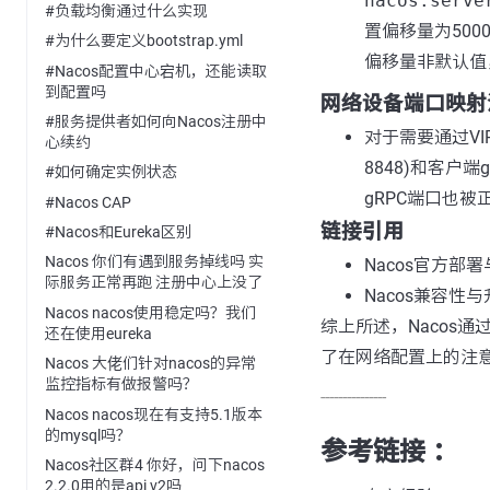
nacos.serve
#负载均衡通过什么实现
置偏移量为500
#为什么要定义bootstrap.yml
偏移量非默认值
#Nacos配置中心宕机，还能读取
到配置吗
网络设备端口映射
#服务提供者如何向Nacos注册中
对于需要通过VI
心续约
8848)和客户
#如何确定实例状态
gRPC端口也被
#Nacos CAP
链接引用
#Nacos和Eureka区别
Nacos 你们有遇到服务掉线吗 实
Nacos官方部
际服务正常再跑 注册中心上没了
Nacos兼容性
Nacos nacos使用稳定吗？我们
综上所述，Nacos
还在使用eureka
了在网络配置上的注
Nacos 大佬们针对nacos的异常
监控指标有做报警吗？
---------------
Nacos nacos现在有支持5.1版本
的mysql吗？
参考链接 ：
Nacos社区群4 你好，问下nacos
2.2.0用的是api v2吗