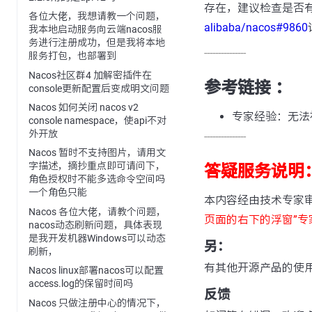
存在，建议检查是否
各位大佬，我想请教一个问题，
alibaba/nacos#9860
我本地启动服务向云端nacos服
务进行注册成功，但是我将本地
---------------
服务打包，也部署到
Nacos社区群4 加解密插件在
参考链接 ：
console更新配置后变成明文问题
Nacos 如何关闭 nacos v2
专家经验：无法初始
console namespace，使api不对
外开放
---------------
Nacos 暂时不支持图片，请用文
字描述，摘抄重点即可请问下，
答疑服务说明
角色授权时不能多选命令空间吗
一个角色只能
本内容经由技术专家
Nacos 各位大佬，请教个问题，
页面的右下的浮窗”专
nacos动态刷新问题，具体表现
是我开发机器Windows可以动态
另：
刷新，
有其他开源产品的使
Nacos linux部署nacos可以配置
access.log的保留时间吗
反馈
Nacos 只做注册中心的情况下，