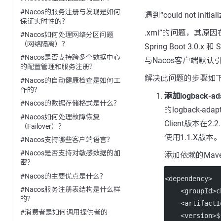
#Nacos的服务注册与发现是如何
遇到“could not initiali
保证实时性的？
.xml”的问题，其原因在于
#Nacos如何处理网络分区问题
（网络隔离）？
Spring Boot 3.0.
#Nacos是否支持跨多个数据中心
与Nacos客户端默认引
的配置管理和服务注册？
解决此问题的步骤如
#Nacos的自动健康检查是如何工
作的？
添加logback-a
#Nacos的数据存储格式是什么？
的logback-
#Nacos如何处理故障恢复
Client版本在2.
（Failover）？
使用1.1.X版本。确
#Nacos支持哪些客户端语言？
#Nacos是否支持对敏感数据的加
添加依赖的Ma
密？
#Nacos的主要优点是什么？
<
dependency
>
#Nacos服务注册表结构是什么样
    <
groupId
>c
的？
    <
artifactI
#消费者是如何调用提供者的
    <
version
>$