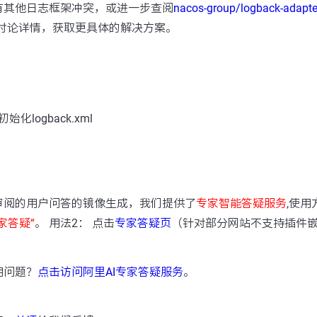
有其他日志框架冲突，或进一步查阅
nacos-group/logback-adapte
讨论详情，获取更具体的解决方案。
化logback.xml
：
审阅的用户问答的镜像生成，我们提供了
专家智能答疑服务
,使用
家答疑“
。 用法2： 点击
专家答疑页
（针对部分网站不支持插件
用问题？
点击访问阿里AI专家答疑服务
。