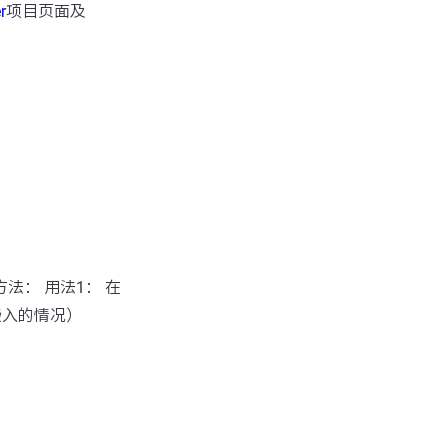
r
项目页面及
方法： 用法1： 在
嵌入的情况）