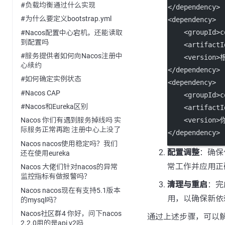
#负载均衡通过什么实现
</
dependency
>
#为什么要定义bootstrap.yml
<
dependency
>
    <
groupId
>c
#Nacos配置中心宕机，还能读取
到配置吗
    <
artifactI
#服务提供者如何向Nacos注册中
    <
version
>
心续约
</
dependency
>
#如何确定实例状态
<
dependency
>
#Nacos CAP
    <
groupId
>c
#Nacos和Eureka区别
    <
artifactI
    <
version
>
Nacos 你们有遇到服务掉线吗 实
际服务正常再跑 注册中心上没了
</
dependency
>
Nacos nacos使用稳定吗？我们
配置调整
：确保
还在使用eureka
常工作并应用正
Nacos 大佬们针对nacos的异常
监控指标有做报警吗？
清理与重启
：完
Nacos nacos现在有支持5.1版本
用，以确保新依
的mysql吗？
Nacos社区群4 你好，问下nacos
通过上述步骤，可以解
2.2.0用的是api v2吗