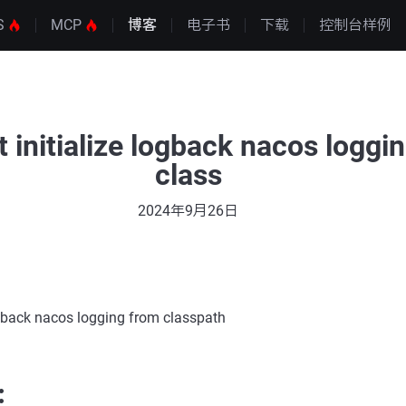
S
MCP
博客
电子书
下载
控制台样例
t initialize logback nacos loggi
class
2024年9月26日
logback nacos logging from classpath
：