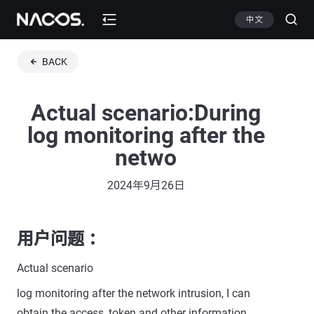
中文
BACK
Actual scenario:During
log monitoring after the
netwo
2024年9月26日
用户问题 ：
Actual scenario
log monitoring after the network intrusion, I can
obtain the access_token and other information