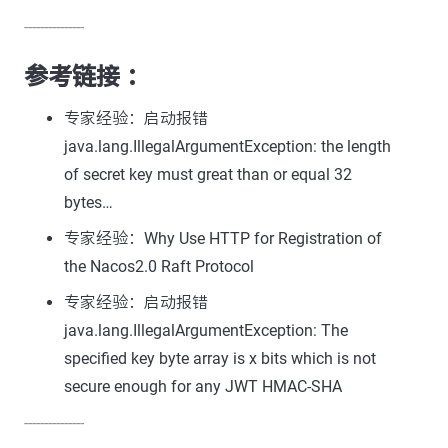
---------------
参考链接 ：
专家经验：启动报错
java.lang.IllegalArgumentException: the length
of secret key must great than or equal 32
bytes…
专家经验：Why Use HTTP for Registration of
the Nacos2.0 Raft Protocol
专家经验：启动报错
java.lang.IllegalArgumentException: The
specified key byte array is x bits which is not
secure enough for any JWT HMAC-SHA
---------------