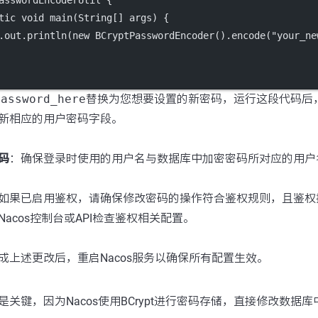
asswordEncoderUtil
 {
tic
void
main
(
String
[] 
args
) {
.out.
println
(
new
BCryptPasswordEncoder
().
encode
(
"your_ne
password_here
替换为您想要设置的新密码，运行这段代码后
新相应的用户密码字段。
码
：确保登录时使用的用户名与数据库中加密密码所对应的用户
如果已启用鉴权，请确保修改密码的操作符合鉴权规则，且鉴权
acos控制台或API检查鉴权相关配置。
成上述更改后，重启Nacos服务以确保所有配置生效。
关键，因为Nacos使用BCrypt进行密码存储，直接修改数据