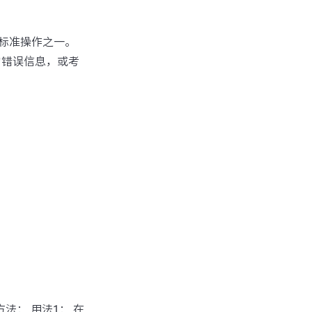
标准操作之一。
的错误信息，或考
方法： 用法1： 在