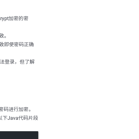
ypt加密的密
致。
致即使密码正确
无法登录，但了解
新密码进行加密。
下Java代码片段