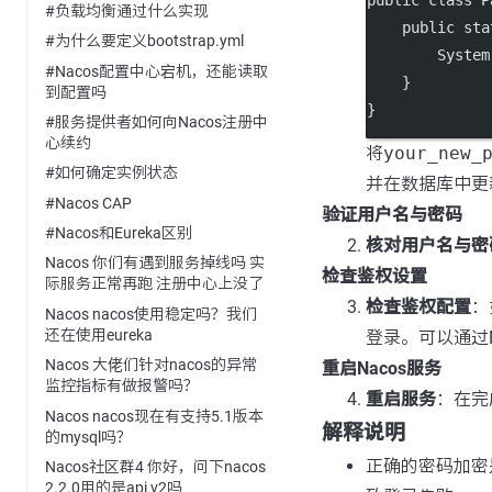
public
class
P
#负载均衡通过什么实现
public
sta
#为什么要定义bootstrap.yml
        System
#Nacos配置中心宕机，还能读取
    }
到配置吗
}
#服务提供者如何向Nacos注册中
心续约
将
your_new_
#如何确定实例状态
并在数据库中更
#Nacos CAP
验证用户名与密码
#Nacos和Eureka区别
核对用户名与密
Nacos 你们有遇到服务掉线吗 实
检查鉴权设置
际服务正常再跑 注册中心上没了
检查鉴权配置
：
Nacos nacos使用稳定吗？我们
还在使用eureka
登录。可以通过N
Nacos 大佬们针对nacos的异常
重启Nacos服务
监控指标有做报警吗？
重启服务
：在完
Nacos nacos现在有支持5.1版本
解释说明
的mysql吗？
正确的密码加密是
Nacos社区群4 你好，问下nacos
2.2.0用的是api v2吗