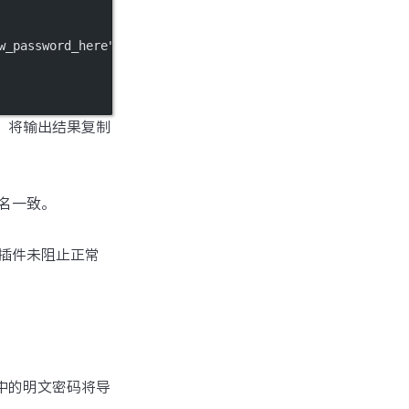
w_password_here"
));
，将输出结果复制
名一致。
插件未阻止正常
库中的明文密码将导