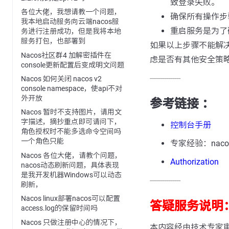
致登录失败。
各位大佬，我想请教一个问题，
确保所有操作步
我本地启动服务向云端nacos服
重启服务是为了
务进行注册成功，但是我将本地
服务打包，也部署到
如果以上步骤不能解决
Nacos社区群4 加解密插件在
虑是否有其他安全策
console更新配置后变成明文问题
---------------
Nacos 如何关闭 nacos v2
console namespace，使api不对
外开放
参考链接 ：
Nacos 暂时不支持图片，请用文
字描述，摘抄重点即可请问下，
控制台手册
角色授权时不能多选命令空间吗
一个角色只能
专家经验：nac
Nacos 各位大佬，请教个问题，
Authorization
nacos动态刷新问题，具体表现
是我开发机器Windows可以动态
---------------
刷新，
Nacos linux部署nacos可以配置
答疑服务说明
access.log的保留时间吗
Nacos 只做注册中心的情况下，
本内容经由技术专家