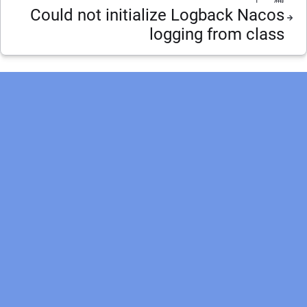
Could not initialize Logback Nacos
logging from class