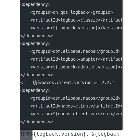
<
dependency
>
    <
groupId
>ch.qos.logback</
groupId
>
    <
artifactId
>logback-classic</
artifactId
>
    <
version
>${logback.version}</
version
>
</
dependency
>
<
dependency
>
    <
groupId
>com.alibaba.nacos</
groupId
>
    <
artifactId
>logback-adapter</
artifactId
>
    <
version
>${logback-adapter.version}</
versio
</
dependency
>
<!-- 确保nacos.client.version >= 2.2.1 -->
<
dependency
>
    <
groupId
>com.alibaba.nacos</
groupId
>
    <
artifactId
>nacos-client</
artifactId
>
    <
version
>${nacos.client.version}</
version
>
</
dependency
>
其中
${logback.version}
、
${logback-