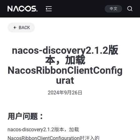
中文
BACK
nacos-discovery2.1.2版
本，加载
NacosRibbonClientConfig
urat
2024年9月26日
用户问题 ：
nacos-discovery2.1.2版本，加载
NacosRibbonClientConfiguration时注入的