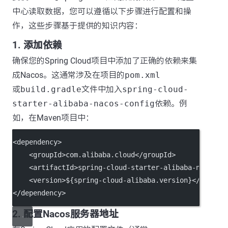
中心读取数据，您可以遵循以下步骤进行配置和操
作，这些步骤基于提供的知识内容：
1. 添加依赖
确保您的Spring Cloud项目中添加了正确的依赖来集
成Nacos。这通常涉及在项目的
pom.xml
或
build.gradle
文件中加入
spring-cloud-
starter-alibaba-nacos-config
依赖。例
如，在Maven项目中：
<
dependency
>
    <
groupId
>com.alibaba.cloud</
groupId
>
    <
artifactId
>spring-cloud-starter-alibaba-nacos-c
    <
version
>${spring-cloud-alibaba.version}</
versio
</
dependency
>
2. 配置Nacos服务器地址