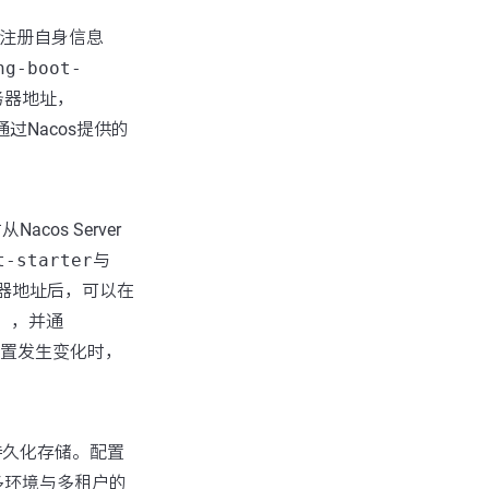
er注册自身信息
ng-boot-
服务器地址，
过Nacos提供的
os Server
t-starter
与
务器地址后，可以在
d），并通
配置发生变化时，
持久化存储。配置
现多环境与多租户的