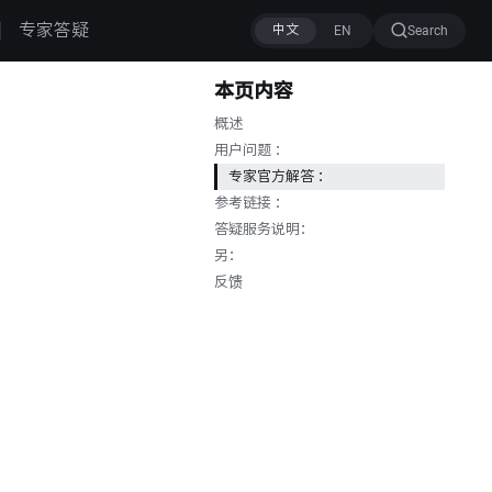
专家答疑
Search
本页内容
概述
用户问题 ：
专家官方解答 ：
参考链接 ：
答疑服务说明：
另：
反馈