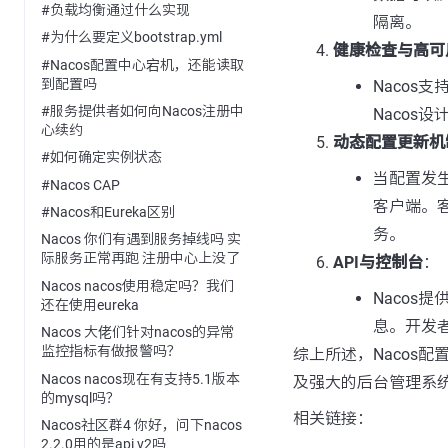
#负载均衡通过什么实现
隔离。
#为什么要定义bootstrap.yml
健康检查与高可
#Nacos配置中心宕机，还能读取
到配置吗
Naco
#服务提供者如何向Nacos注册中
Nacos
心续约
动态配置更新机
#如何确定实例状态
当配置发生
#Nacos CAP
客户端。
#Nacos和Eureka区别
务。
Nacos 你们有遇到服务掉线吗 实
际服务正常再跑 注册中心上没了
API与控制台
：
Nacos nacos使用稳定吗？我们
Nacos
还在使用eureka
息。开发者
Nacos 大佬们针对nacos的异常
监控指标有做报警吗？
综上所述，Nacos
Nacos nacos现在有支持5.1版本
及强大的后台管理系
的mysql吗？
相关链接：
Nacos社区群4 你好，问下nacos
2.2.0用的是api v2吗