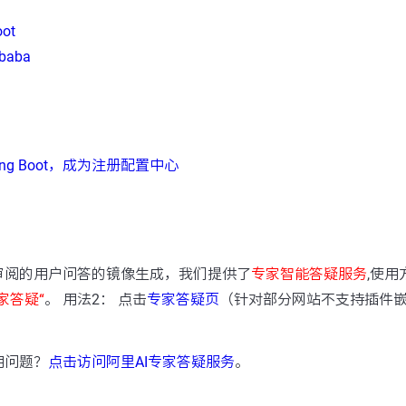
oot
ibaba
pring Boot，成为注册配置中心
：
审阅的用户问答的镜像生成，我们提供了
专家智能答疑服务
,使用
家答疑“
。 用法2： 点击
专家答疑页
（针对部分网站不支持插件
用问题？
点击访问阿里AI专家答疑服务
。