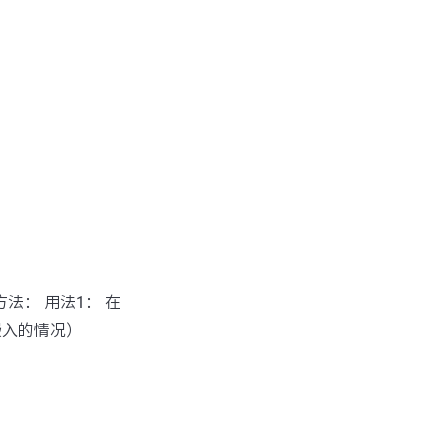
方法： 用法1： 在
嵌入的情况）