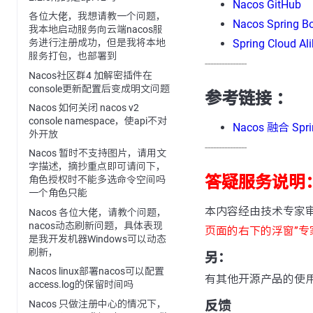
Nacos GitHub
各位大佬，我想请教一个问题，
Nacos Spring B
我本地启动服务向云端nacos服
Spring Cloud Al
务进行注册成功，但是我将本地
服务打包，也部署到
---------------
Nacos社区群4 加解密插件在
console更新配置后变成明文问题
参考链接 ：
Nacos 如何关闭 nacos v2
console namespace，使api不对
Nacos 融合 S
外开放
---------------
Nacos 暂时不支持图片，请用文
字描述，摘抄重点即可请问下，
答疑服务说明
角色授权时不能多选命令空间吗
一个角色只能
本内容经由技术专家
Nacos 各位大佬，请教个问题，
nacos动态刷新问题，具体表现
页面的右下的浮窗”专
是我开发机器Windows可以动态
刷新，
另：
Nacos linux部署nacos可以配置
有其他开源产品的使
access.log的保留时间吗
Nacos 只做注册中心的情况下，
反馈