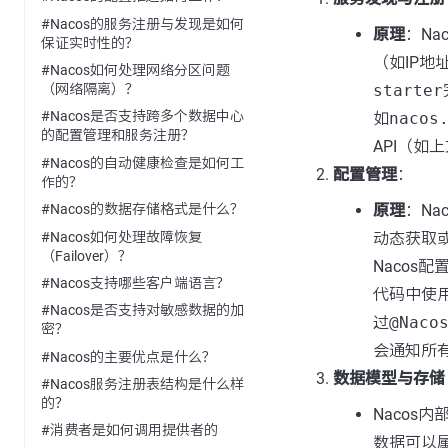
#Nacos的服务注册与发现是如何
原理
：Na
保证实时性的？
（如IP
#Nacos如何处理网络分区问题
starter
（网络隔离）？
#Nacos是否支持跨多个数据中心
如
nacos
的配置管理和服务注册？
API（如
#Nacos的自动健康检查是如何工
配置管理
：
作的？
原理
：Na
#Nacos的数据存储格式是什么？
#Nacos如何处理故障恢复
动态获取
（Failover）？
Nacos
#Nacos支持哪些客户端语言？
代码中使
#Nacos是否支持对敏感数据的加
过
@Naco
密？
会通知所
#Nacos的主要优点是什么？
数据模型与存储
#Nacos服务注册表结构是什么样
的？
Naco
#消费者是如何调用提供者的
数据可以属