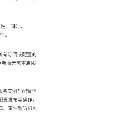
用性。同时，
致性。
给所有订阅该配置的
更新而无需重启服
作服务实例与配置信
销、配置发布等操作。
接口、事件监听机制