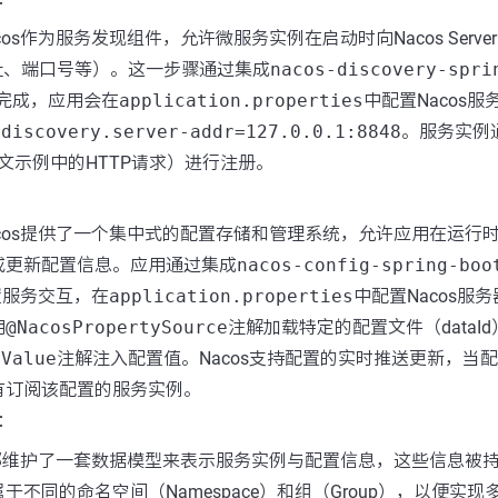
cos作为服务发现组件，允许微服务实例在启动时向Nacos Serv
地址、端口号等）。这一步骤通过集成
nacos-discovery-spri
完成，应用会在
application.properties
中配置Nacos
.discovery.server-addr=127.0.0.1:8848
。服务实例通
上文示例中的HTTP请求）进行注册。
cos提供了一个集中式的配置存储和管理系统，允许应用在运行时从Nac
或更新配置信息。应用通过集成
nacos-config-spring-boo
配置服务交互，在
application.properties
中配置Nacos服
用
@NacosPropertySource
注解加载特定的配置文件（dataI
sValue
注解注入配置值。Nacos支持配置的实时推送更新，当
有订阅该配置的服务实例。
：
s内部维护了一套数据模型来表示服务实例与配置信息，这些信息被
于不同的命名空间（Namespace）和组（Group），以便实