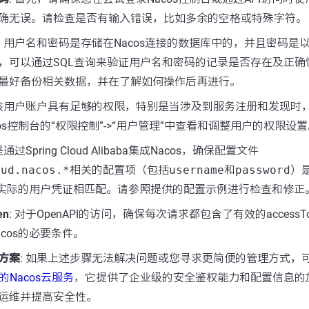
确无误。请检查是否有输入错误，比如多余的空格或特殊字符。
: 用户名和密码是存储在Nacos连接的数据库中的，并且密码是以B
，可以通过SQL查询来验证用户名和密码的记录是否存在及正确
最好备份相关数据，并在了解如何操作后再进行。
保该用户账户具有足够的权限，特别是当涉及到服务注册和发现时
os控制台的“权限控制”->“用户管理”中查看和调整用户的权限设
是通过Spring Cloud Alibaba集成Nacos，确保配置文件
oud.nacos.*
相关的配置项（包括
username
和
password
）
器上实际的用户凭证相匹配。请参照提供的配置示例进行检查和修正
en
: 对于OpenAPI的访问，确保每次请求都包含了有效的accessT
cos的必要条件。
方案
: 如果上述步骤无法解决问题或您寻求更简便的管理方式，
的Nacos云服务
，它提供了企业级的安全鉴权能力和配置信息的
运维并提高安全性。