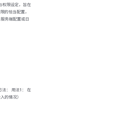
与权限设定，旨在
和权限的恰当配置，
、服务端配置或日
方法： 用法1： 在
嵌入的情况）