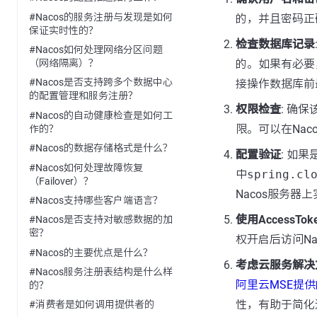
#Nacos的服务注册与发现是如何
的，并且密码正
保证实时性的？
检查数据库记录
#Nacos如何处理网络分区问题
的。如果有必要
（网络隔离）？
#Nacos是否支持跨多个数据中心
接操作数据库前
的配置管理和服务注册？
权限检查
: 确
#Nacos的自动健康检查是如何工
限。可以在Nac
作的？
#Nacos的数据存储格式是什么？
配置验证
: 如果
#Nacos如何处理故障恢复
中
spring.cl
（Failover）？
Nacos服务
#Nacos支持哪些客户端语言？
使用AccessTok
#Nacos是否支持对敏感数据的加
密？
权开启后访问Na
#Nacos的主要优点是什么？
考虑云服务解决
#Nacos服务注册表结构是什么样
阿里云MSE提供
的？
性，有助于简化
#消费者是如何调用提供者的