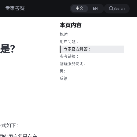
专家答疑
Search
本页内容
概述
用户问题 ：
方式是？
专家官方解答 ：
参考链接 ：
答疑服务说明：
另：
反馈
处理方式如下：
使用的用户名是存在