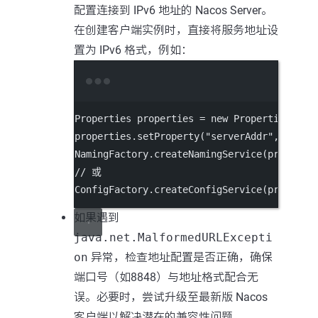
配置连接到 IPv6 地址的 Nacos Server。
在创建客户端实例时，直接将服务地址设
置为 IPv6 格式，例如：
Terminal window
Properties
properties
=
new
Properties
();
properties.setProperty(
"serverAddr"
,
"[IPv
NamingFactory.createNamingService(properti
//
或
ConfigFactory.createConfigService(properti
如果遇到
java.net.MalformedURLExcepti
on
异常，检查地址配置是否正确，确保
端口号（如8848）与地址格式配合无
误。必要时，尝试升级至最新版 Nacos
客户端以解决潜在的兼容性问题。