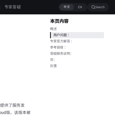
专家答疑
Search
本页内容
概述
用户问题 ：
专家官方解答 ：
参考链接 ：
答疑服务说明：
另：
反馈
它提供了服务发
oud版，该版本被