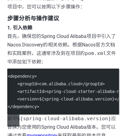
项目中，您可以按照以下步骤操作：
步骤分析与操作建议
1. 引入依赖
首先，确保您的Spring Cloud Alibaba项目中引入了
Nacos Discovery的相关依赖。根据Nacos官方文档
和实践案例，这通常涉及到在项目的
pom.xml
文件
中添加如下依赖：
<
dependency
>
    <
groupId
>com.alibaba.cloud</
groupId
>
    <
artifactId
>spring-cloud-starter-alibaba-nacos-d
    <
version
>${spring-cloud-alibaba.version}</
versio
</
dependency
>
其中
${spring-cloud-alibaba.version}
应
替换为您使用的Spring Cloud Alibaba版本。您可以
通过查看
mvnrepository
来获取最新的版本信息。