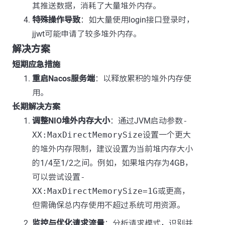
其推送数据，消耗了大量堆外内存。
特殊操作导致
：如大量使用login接口登录时，
jjwt可能申请了较多堆外内存。
解决方案
短期应急措施
重启Nacos服务端
：以释放累积的堆外内存使
用。
长期解决方案
调整NIO堆外内存大小
：通过JVM启动参数
-
XX:MaxDirectMemorySize
设置一个更大
的堆外内存限制，建议设置为当前堆内存大小
的1/4至1/2之间。例如，如果堆内存为4GB，
可以尝试设置
-
XX:MaxDirectMemorySize=1G
或更高，
但需确保总内存使用不超过系统可用资源。
监控与优化请求流量
：分析请求模式，识别并