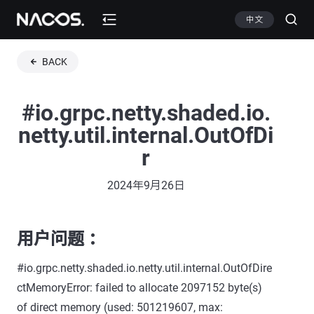
中文
BACK
#io.grpc.netty.shaded.io.
netty.util.internal.OutOfDi
r
2024年9月26日
用户问题 ：
#io.grpc.netty.shaded.io.netty.util.internal.OutOfDire
ctMemoryError: failed to allocate 2097152 byte(s)
of direct memory (used: 501219607, max: