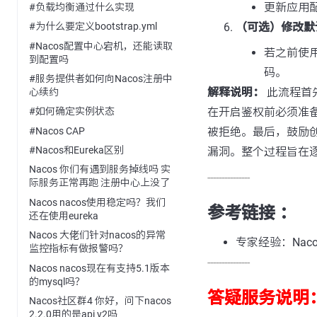
更新应用
#负载均衡通过什么实现
（可选）修改默
#为什么要定义bootstrap.yml
#Nacos配置中心宕机，还能读取
若之前使
到配置吗
码。
#服务提供者如何向Nacos注册中
解释说明：
此流程首
心续约
在开启鉴权前必须准
#如何确定实例状态
#Nacos CAP
被拒绝。最后，鼓励
#Nacos和Eureka区别
漏洞。整个过程旨在逐
Nacos 你们有遇到服务掉线吗 实
---------------
际服务正常再跑 注册中心上没了
Nacos nacos使用稳定吗？我们
参考链接 ：
还在使用eureka
Nacos 大佬们针对nacos的异常
专家经验：Nac
监控指标有做报警吗？
---------------
Nacos nacos现在有支持5.1版本
的mysql吗？
答疑服务说明
Nacos社区群4 你好，问下nacos
2.2.0用的是api v2吗