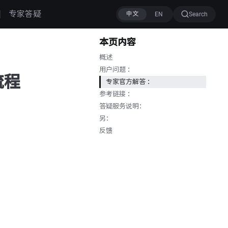
专家答疑
Search
本页内容
概述
用户问题 ：
流程
专家官方解答 ：
参考链接 ：
答疑服务说明：
另：
反馈