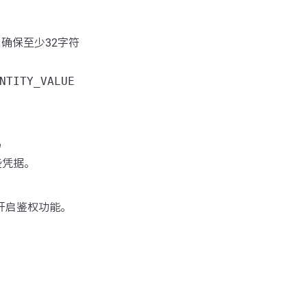
，确保至少32字符
NTITY_VALUE
码
些凭据。
开启鉴权功能。