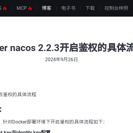
S
MCP
博客
电子书
下载
控制台样例
ker nacos 2.2.3开启鉴权的具体
2024年9月26日
2.3开启鉴权的具体流程
：
版本中，针对Docker部署环境下开启鉴权的具体流程如下：
t.key与identity.key配置