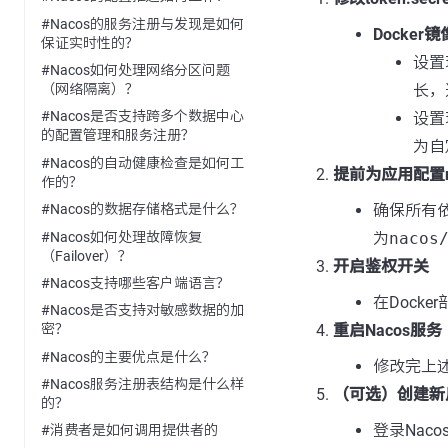
#Nacos的服务注册与发现是如何
Docke
保证实时性的？
设置
#Nacos如何处理网络分区问题
长，
（网络隔离）？
#Nacos是否支持跨多个数据中心
设置
的配置管理和服务注册？
为自
#Nacos的自动健康检查是如何工
提前为应用配置n
作的？
确保所有依
#Nacos的数据存储格式是什么？
#Nacos如何处理故障恢复
为
nacos
（Failover）？
开启鉴权开关
#Nacos支持哪些客户端语言？
在Dock
#Nacos是否支持对敏感数据的加
重启Nacos服务
密？
#Nacos的主要优点是什么？
修改完上述
#Nacos服务注册表结构是什么样
（可选）创建新
的？
登录Nac
#消费者是如何调用提供者的