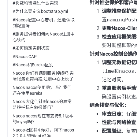
针对推空保护和客户
#负载均衡通过什么实现
调整推空保护配
#为什么要定义bootstrap.yml
置
namingPus
#Nacos配置中心宕机，还能读取
到配置吗
更新Nacos-Cli
#服务提供者如何向Nacos注册中
检查应用框架缓
心续约
要时调整框架的
#如何确定实例状态
针对Nacos控制台操
#Nacos CAP
调整元数据记忆
#Nacos和Eureka区别
time
和
nacos
Nacos 你们有遇到服务掉线吗 实
际服务正常再跑 注册中心上没了
记忆时间。
Nacos nacos使用稳定吗？我们
重启服务后手动
还在使用eureka
确设置实例状态
Nacos 大佬们针对nacos的异常
综合排查与优化：
监控指标有做报警吗？
审查日志
：仔细
Nacos nacos现在有支持5.1版本
的mysql吗？
性能与网络检查
Nacos社区群4 你好，问下nacos
配置验证
：复查
2.2.0用的是api v2吗