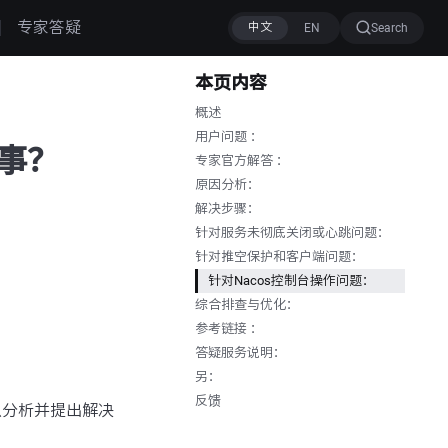
专家答疑
Search
本页内容
概述
用户问题 ：
回事？
专家官方解答 ：
原因分析：
解决步骤：
针对服务未彻底关闭或心跳问题：
针对推空保护和客户端问题：
针对Nacos控制台操作问题：
综合排查与优化：
参考链接 ：
答疑服务说明：
另：
反馈
以分析并提出解决