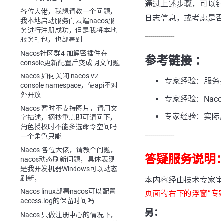
通过上述步骤，可以针
各位大佬，我想请教一个问题，
日志信息，或考虑是
我本地启动服务向云端nacos服
务进行注册成功，但是我将本地
---------------
服务打包，也部署到
Nacos社区群4 加解密插件在
参考链接 ：
console更新配置后变成明文问题
Nacos 如何关闭 nacos v2
专家经验：服务
console namespace，使api不对
外开放
专家经验：Nac
Nacos 暂时不支持图片，请用文
专家经验：实际
字描述，摘抄重点即可请问下，
角色授权时不能多选命令空间吗
---------------
一个角色只能
Nacos 各位大佬，请教个问题，
答疑服务说明
nacos动态刷新问题，具体表现
是我开发机器Windows可以动态
刷新，
本内容经由技术专家
Nacos linux部署nacos可以配置
页面的右下的浮窗”专
access.log的保留时间吗
另：
Nacos 只做注册中心的情况下，