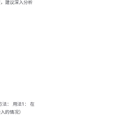
在，建议深入分析
方法： 用法1： 在
嵌入的情况）