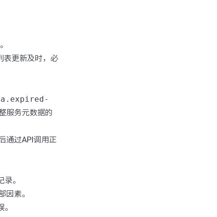
间。
例列表更新及时，必
ta.expired-
整服务元数据的
通过API调用正
记录。
部因素。
误。