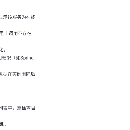
仍显示该服务为在线
阻止调用不存在
化。
框架（如Spring
元数据在实例删除后
在列表中，需检查目
跳。