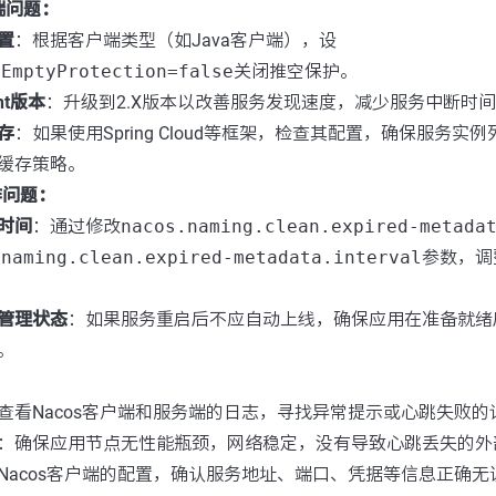
端问题：
置
：根据客户端类型（如Java客户端），设
hEmptyProtection=false
关闭推空保护。
ent版本
：升级到2.X版本以改善服务发现速度，减少服务中断时
存
：如果使用Spring Cloud等框架，检查其配置，确保服务实
缓存策略。
作问题：
时间
：通过修改
nacos.naming.clean.expired-metada
.naming.clean.expired-metadata.interval
参数，调
管理状态
：如果服务重启后不应自动上线，确保应用在准备就绪后
。
查看Nacos客户端和服务端的日志，寻找异常提示或心跳失败的
：确保应用节点无性能瓶颈，网络稳定，没有导致心跳丢失的外
Nacos客户端的配置，确认服务地址、端口、凭据等信息正确无