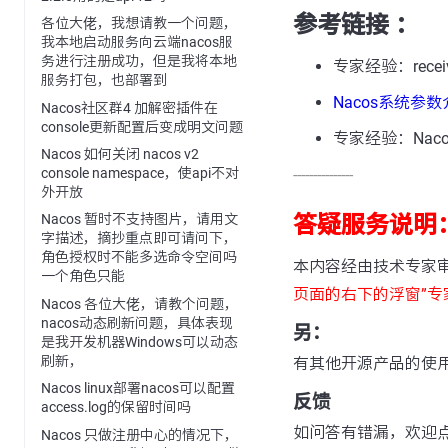
参考链接 ：
各位大佬，我想请教一个问题，
我本地启动服务向云端nacos服
务进行注册成功，但是我将本地
专家经验：receive i
服务打包，也部署到
Nacos系统参
Nacos社区群4 加解密插件在
console更新配置后变成明文问题
专家经验：Naco
Nacos 如何关闭 nacos v2
---------------
console namespace，使api不对
外开放
答疑服务说明
Nacos 暂时不支持图片，请用文
字描述，摘抄重点即可请问下，
角色授权时不能多选命令空间吗
本内容经由技术专家
一个角色只能
页面的右下的浮窗”专
Nacos 各位大佬，请教个问题，
nacos动态刷新问题，具体表现
另：
是我开发机器Windows可以动态
刷新，
有其他开源产品的使
Nacos linux部署nacos可以配置
反馈
access.log的保留时间吗
如问答有错漏，欢迎
Nacos 只做注册中心的情况下，