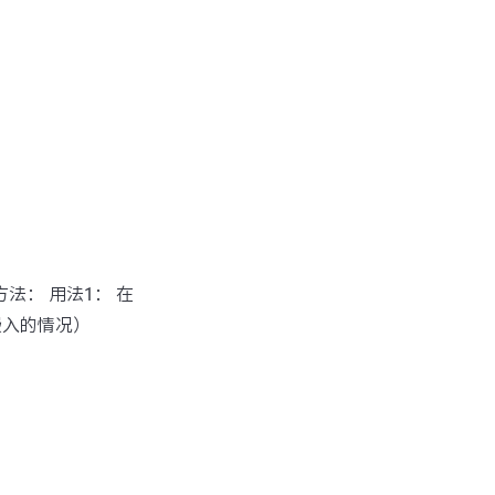
方法： 用法1： 在
嵌入的情况）