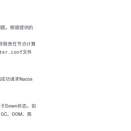
问题。根据提供的
能导致责任节点计算
ter.conf
文件
功请求Nacos
于Down状态。如
GC、OOM、高