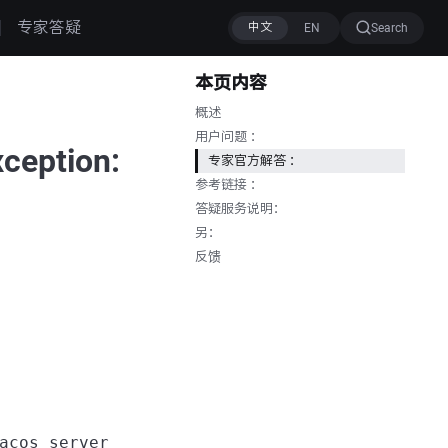
专家答疑
Search
本页内容
概述
用户问题 ：
ception:
专家官方解答 ：
参考链接 ：
答疑服务说明：
另：
反馈
acos server