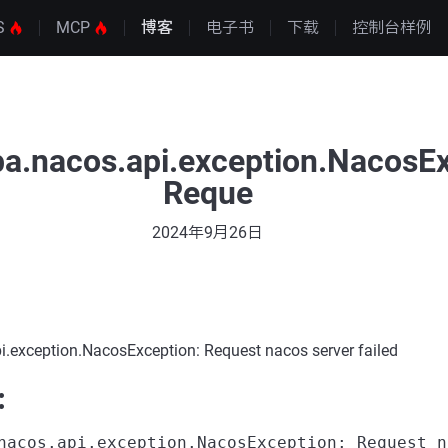
S
MCP
博客
电子书
下载
控制台样例
ba.nacos.api.exception.NacosEx
Reque
2024年9月26日
.exception.NacosException: Request nacos server failed
：
nacos.api.exception.NacosException: Request n