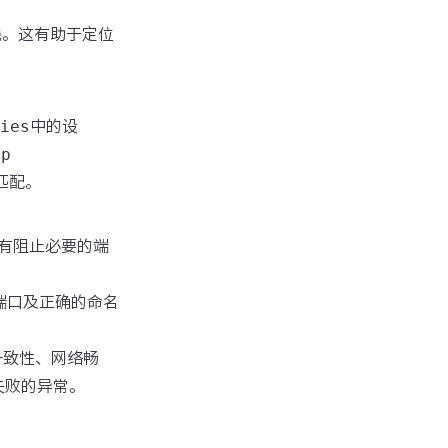
栈。这有助于定位
ies
中的设
ip
匹配。
有阻止必要的端
、端口及正确的命名
一致性、网络畅
失败的异常。