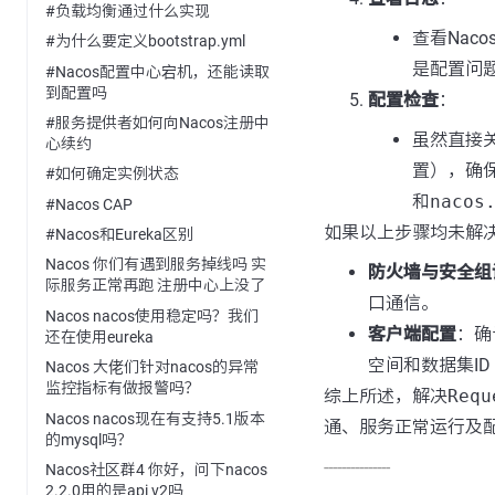
#负载均衡通过什么实现
查看Na
#为什么要定义bootstrap.yml
是配置问
#Nacos配置中心宕机，还能读取
到配置吗
配置检查
：
#服务提供者如何向Nacos注册中
虽然直接关
心续约
置），确
#如何确定实例状态
和
nacos
#Nacos CAP
如果以上步骤均未解
#Nacos和Eureka区别
Nacos 你们有遇到服务掉线吗 实
防火墙与安全组
际服务正常再跑 注册中心上没了
口通信。
Nacos nacos使用稳定吗？我们
客户端配置
：确
还在使用eureka
空间和数据集I
Nacos 大佬们针对nacos的异常
监控指标有做报警吗？
综上所述，解决
Requ
Nacos nacos现在有支持5.1版本
通、服务正常运行及
的mysql吗？
---------------
Nacos社区群4 你好，问下nacos
2.2.0用的是api v2吗