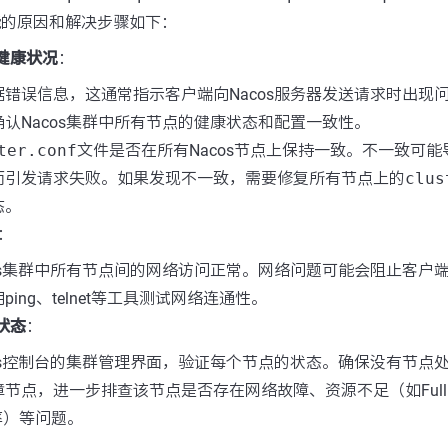
能的原因和解决步骤如下：
群健康状况
：
据错误信息，这通常指示客户端向Nacos服务器发送请求时出现
认Nacos集群中所有节点的健康状态和配置一致性。
ter.conf
文件是否在所有Nacos节点上保持一致。不一致可
而引发请求失败。如果发现不一致，需要修复所有节点上的
clus
态。
：
os集群中所有节点间的网络访问正常。网络问题可能会阻止客户端成
ping、telnet等工具测试网络连通性。
务状态
：
os控制台的集群管理界面，验证每个节点的状态。确保没有节点处
节点，进一步排查该节点是否存在网络故障、资源不足（如Full 
率）等问题。