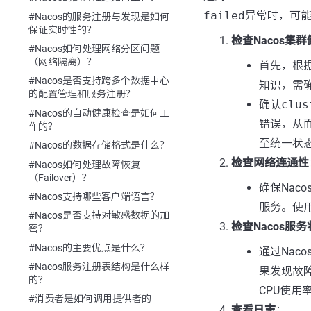
failed
异常时，可
#Nacos的服务注册与发现是如何
保证实时性的？
检查Nacos集
#Nacos如何处理网络分区问题
（网络隔离）？
首先，根
#Nacos是否支持跨多个数据中心
知识，需确
的配置管理和服务注册？
确认
clus
#Nacos的自动健康检查是如何工
错误，从
作的？
至统一状
#Nacos的数据存储格式是什么？
检查网络连通性
#Nacos如何处理故障恢复
（Failover）？
确保Nac
#Nacos支持哪些客户端语言？
服务。使用
#Nacos是否支持对敏感数据的加
检查Nacos服
密？
#Nacos的主要优点是什么？
通过Nac
#Nacos服务注册表结构是什么样
果发现故障
的？
CPU使用
#消费者是如何调用提供者的
查看日志
：