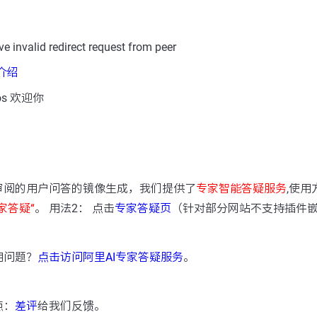
nvalid redirect request from peer
数介绍
s 欢迎你
：
审阅的用户问答的镜像生成，我们提供了
专家智能答疑服务
,使用
家答疑“
。 用法2： 点击
专家答疑页
（针对部分网站不支持插件
用问题？
点击访问阿里AI专家答疑服务
。
点：
差评
给我们反馈。