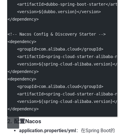
    <
artifactId
>dubbo-spring-boot-starter</
artifactI
    <
version
>${dubbo.version}</
version
>
</
dependency
>
<!-- Nacos Config & Discovery Starter -->
<
dependency
>
    <
groupId
>com.alibaba.cloud</
groupId
>
    <
artifactId
>spring-cloud-starter-alibaba-nacos-d
    <
version
>${spring-cloud-alibaba.version}</
versio
</
dependency
>
<
dependency
>
    <
groupId
>com.alibaba.cloud</
groupId
>
    <
artifactId
>spring-cloud-starter-alibaba-nacos-c
    <
version
>${spring-cloud-alibaba.version}</
versio
</
dependency
>
2. 配置Nacos
application.properties/yml
：在Spring Boot的