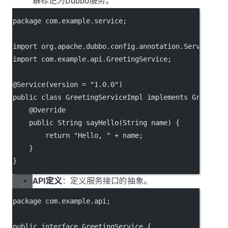
解标记为Dubbo服务。
package
 com.example.service;
import
 org.apache.dubbo.config.annotation.Service;
import
 com.example.api.GreetingService;
@
Service
(
version
=
"1.0.0"
)
public
class
GreetingServiceImpl
implements
Greeting
    @
Override
public
 String 
sayHello
(String 
name
) {
return
"Hello, "
+
 name;
    }
}
API定义
：定义服务接口的抽象。
package
 com.example.api;
public
interface
GreetingService
 {