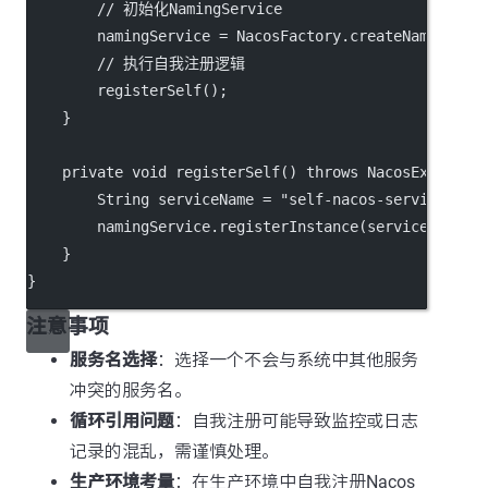
// 初始化NamingService
        namingService 
=
 NacosFactory.
createNamingSer
// 执行自我注册逻辑
registerSelf
();
    }
private
void
registerSelf
() 
throws
 NacosExceptio
        String serviceName 
=
"self-nacos-service"
; 
/
        namingService.
registerInstance
(serviceName, 
    }
}
注意事项
服务名选择
：选择一个不会与系统中其他服务
冲突的服务名。
循环引用问题
：自我注册可能导致监控或日志
记录的混乱，需谨慎处理。
生产环境考量
：在生产环境中自我注册Nacos