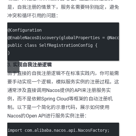
是，自我注册的情景下，服务名需要特别指定，避免
冲突和循环引用的问题：
@
Configuration
@
EnableNacosDiscovery
(
globalProperties
=
 @
NacosPrope
public
class
SelfRegistrationConfig
 {
}
3. 实现自我注册逻辑
由于直接的自我注册逻辑不在标准实践内，你可能需
要手动实现一个逻辑，模拟服务实例的注册过程。这
通常涉及直接调用Nacos提供的API来注册服务实
例，而不是依赖Spring Cloud等框架的自动注册机
制。以下是一个简化的示意代码，展示如何使用
Nacos的Open API进行服务实例注册：
import
 com.alibaba.nacos.api.NacosFactory;