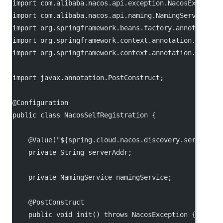
import
 com.alibaba.nacos.api.exception.NacosExceptio
import
 com.alibaba.nacos.api.naming.NamingService;
import
 org.springframework.beans.factory.annotation.
import
 org.springframework.context.annotation.Bean;
import
 org.springframework.context.annotation.Config
import
 javax.annotation.PostConstruct;
@
Configuration
public
class
NacosSelfRegistration
 {
    @
Value
(
"${spring.cloud.nacos.discovery.server-ad
private
 String serverAddr;
private
 NamingService namingService;
    @
PostConstruct
public
void
init
() 
throws
 NacosException {