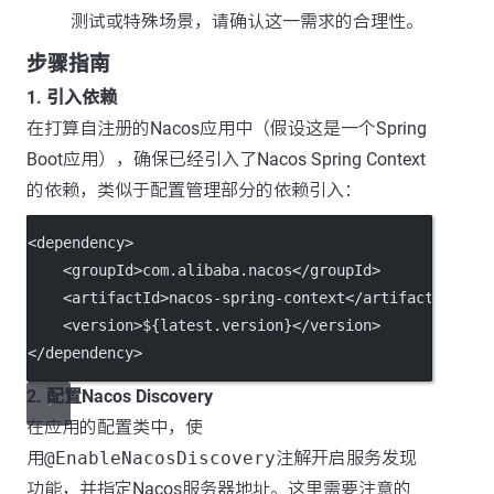
测试或特殊场景，请确认这一需求的合理性。
步骤指南
1. 引入依赖
在打算自注册的Nacos应用中（假设这是一个Spring
Boot应用），确保已经引入了Nacos Spring Context
的依赖，类似于配置管理部分的依赖引入：
<
dependency
>
    <
groupId
>com.alibaba.nacos</
groupId
>
    <
artifactId
>nacos-spring-context</
artifactId
>
    <
version
>${latest.version}</
version
>
</
dependency
>
2. 配置Nacos Discovery
在应用的配置类中，使
用
@EnableNacosDiscovery
注解开启服务发现
功能，并指定Nacos服务器地址。这里需要注意的