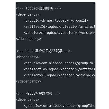
<!-- logback经典模块 -->
<
dependency
>
    <
groupId
>ch.qos.logback</
groupId
>
    <
artifactId
>logback-classic</
artifactId
>
    <
version
>${logback.version}</
version
> 
<!--
</
dependency
>
<!-- nacos客户端日志适配器 -->
<
dependency
>
    <
groupId
>com.alibaba.nacos</
groupId
>
    <
artifactId
>logback-adapter</
artifactId
>
    <
version
>${logback-adapter.version}</
versio
</
dependency
>
<!-- Nacos客户端依赖 -->
<
dependency
>
    <
groupId
>com.alibaba.nacos</
groupId
>