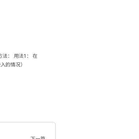
方法： 用法1： 在
嵌入的情况）
下一篇