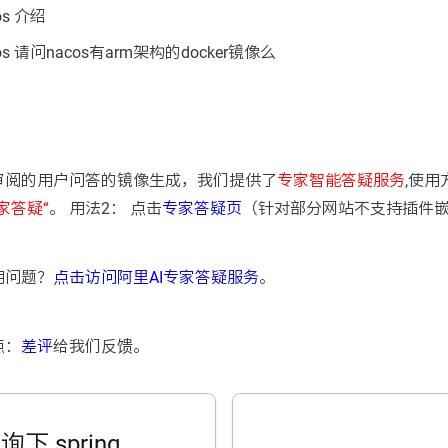
s 介绍
 请问nacos有arm架构的docker镜像么
：
审阅的用户问答的镜像生成，我们提供了
专家智能答疑服务
,使用
家答疑“
。 用法2： 点击
专家答疑页
（针对部分网站不支持插件
用问题？
点击访问阿里AI专家答疑服务
。
点：
差评
给我们反馈。
询下 spring