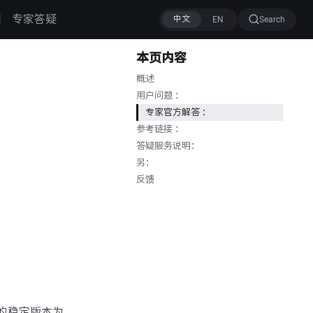
专家答疑
Search
本页内容
概述
用户问题 ：
专家官方解答 ：
参考链接 ：
答疑服务说明：
另：
反馈
的稳定版本为