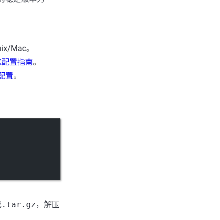
ix/Mac。
K配置指南
。
n配置
。
或
.tar.gz
，解压