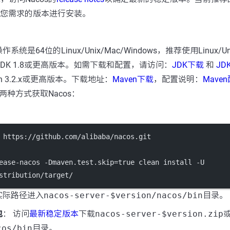
适合您需求的版本进行安装。
系统是64位的Linux/Unix/Mac/Windows，推荐使用Linux/Un
JDK 1.8或更高版本。如需下载和配置，请访问：
JDK下载
和
JD
n 3.2.x或更高版本。下载地址：
Maven下载
，配置说明：
Mave
有两种方式获取Nacos：
：
 https://github.com/alibaba/nacos.git
ease-nacos -Dmaven.test.skip=true clean install -U
stribution/target/
实际路径进入
nacos-server-$version/nacos/bin
目录。
包
： 访问
最新稳定版本
下载
nacos-server-$version.zip
cos/bin
目录。