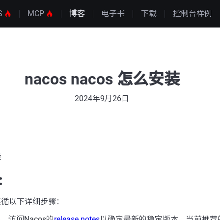
S
MCP
博客
电子书
下载
控制台样例
nacos nacos 怎么安装
2024年9月26日
装
：
请遵循以下详细步骤：
，访问Nacos的
release notes
以确定最新的稳定版本。当前推荐