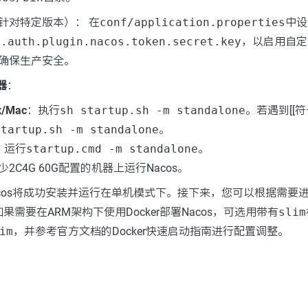
针对特定版本）： 在
conf/application.properties
中设
e.auth.plugin.nacos.token.secret.key
，以启用自定
确保生产安全。
器
：
x/Mac
：执行
sh startup.sh -m standalone
。若遇到[[
startup.sh -m standalone
。
：运行
startup.cmd -m standalone
。
2C4G 60G配置的机器上运行Nacos。
cos将成功安装并运行在单机模式下。接下来，您可以根据需要
需要在ARM架构下使用Docker部署Nacos，可选用带有
slim
im
，并参考官方文档的Docker快速启动指南进行配置调整。