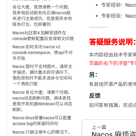
专家经验：Naco
各位大佬，我想请教一个问题，
我本地启动服务向云端nacos服
专家经验：Nacos
务进行注册成功，但是我将本地
服务打包，也部署到
---------------
Nacos社区群4 加解密插件在
console更新配置后变成明文问题
答疑服务说明
Nacos 如何关闭 nacos v2
console namespace，使api不对
本内容经由技术专家
外开放
页面的右下的浮窗”专
Nacos 暂时不支持图片，请用文
字描述，摘抄重点即可请问下，
另：
角色授权时不能多选命令空间吗
有其他开源产品的使
一个角色只能
Nacos 各位大佬，请教个问题，
反馈
nacos动态刷新问题，具体表现
是我开发机器Windows可以动态
如问答有错漏，欢迎
刷新，
Nacos linux部署nacos可以配置
access.log的保留时间吗
上一篇
Nacos 只做注册中心的情况下，
Nacos 麻烦咨