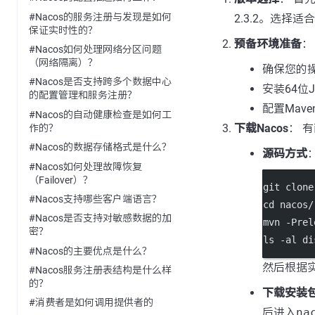
#Nacos的服务注册与发现是如何
2.3.2。选择
保证实时性的？
预备环境准备
：
#Nacos如何处理网络分区问题
（网络隔离）？
确保您的操作
#Nacos是否支持跨多个数据中心
安装64位
的配置管理和服务注册？
配置Mave
#Nacos的自动健康检查是如何工
下载Nacos
： 
作的？
#Nacos的数据存储格式是什么？
源码方式
#Nacos如何处理故障恢复
（Failover）？
git clone
#Nacos支持哪些客户端语言？
cd nacos/
#Nacos是否支持对敏感数据的加
mvn -Prel
密？
ls -al di
#Nacos的主要优点是什么？
然后根据
#Nacos服务注册表结构是什么样
的？
下载安装
#消费者是如何调用提供者的
后进入
na