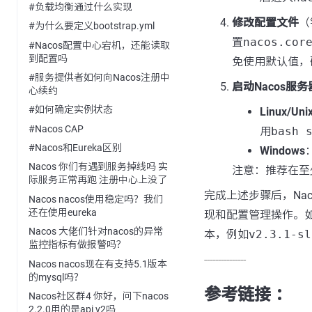
#负载均衡通过什么实现
修改配置文件
（
#为什么要定义bootstrap.yml
置
nacos.cor
#Nacos配置中心宕机，还能读取
到配置吗
免使用默认值，
#服务提供者如何向Nacos注册中
启动Nacos服务
心续约
#如何确定实例状态
Linux/Uni
#Nacos CAP
用
bash 
#Nacos和Eureka区别
Windows
Nacos 你们有遇到服务掉线吗 实
注意：推荐在至少
际服务正常再跑 注册中心上没了
完成上述步骤后，Na
Nacos nacos使用稳定吗？我们
还在使用eureka
现和配置管理操作。如果
Nacos 大佬们针对nacos的异常
本，例如
v2.3.1-sl
监控指标有做报警吗？
---------------
Nacos nacos现在有支持5.1版本
的mysql吗？
参考链接 ：
Nacos社区群4 你好，问下nacos
2.2.0用的是api v2吗