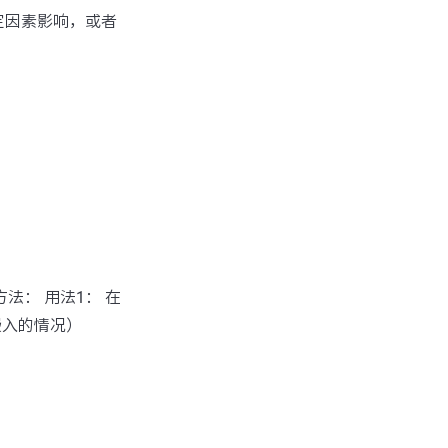
定因素影响，或者
方法： 用法1： 在
嵌入的情况）