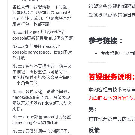
希望这些步骤和解释
各位大佬，我想请教一个问题，
我本地启动服务向云端nacos服
尝试提供更多错误日
务进行注册成功，但是我将本地
服务打包，也部署到
---------------
Nacos社区群4 加解密插件在
console更新配置后变成明文问题
参考链接 ：
Nacos 如何关闭 nacos v2
console namespace，使api不对
专家经验：应用
外开放
---------------
Nacos 暂时不支持图片，请用文
字描述，摘抄重点即可请问下，
答疑服务说明
角色授权时不能多选命令空间吗
一个角色只能
本内容经由技术专家
Nacos 各位大佬，请教个问题，
nacos动态刷新问题，具体表现
页面的右下的浮窗”专
是我开发机器Windows可以动态
刷新，
另：
Nacos linux部署nacos可以配置
有其他开源产品的使
access.log的保留时间吗
反馈
Nacos 只做注册中心的情况下，