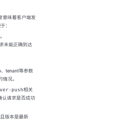
通常意味着客户端发
限于：
误。
求未能正确到达
tenant等参数
的情况。
ver-push
相关
帮助确认请求是否成功
在并且版本是最新