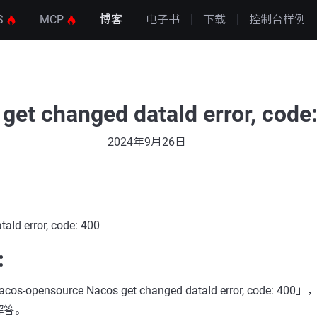
S
MCP
博客
电子书
下载
控制台样例
get changed dataId error, code
2024年9月26日
aId error, code: 400
：
pensource Nacos get changed dataId error, code:
解答。