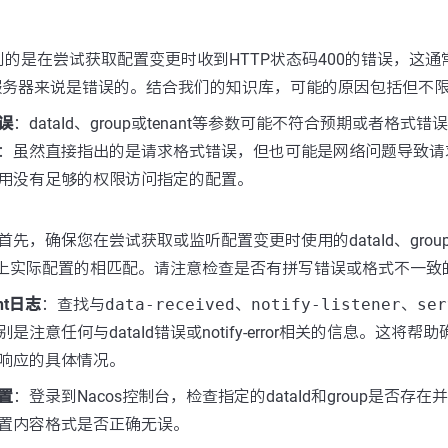
的是在尝试获取配置变更时收到HTTP状态码400的错误，这
s服务器来说是错误的。结合我们的知识库，可能的原因包括但不
误
：dataId、group或tenant等参数可能不符合预期或者格式错
：虽然直接指出的是请求格式错误，但也可能是网络问题导致请
用没有足够的权限访问指定的配置。
首先，确保您在尝试获取或监听配置变更时使用的dataId、group、
务器上实际配置的相匹配。请注意检查是否有拼写错误或格式不一致
ent日志
：查找与
data-received
、
notify-listener
、
ser
是注意任何与dataId错误或notify-error相关的信息。这将
响应的具体情况。
置
：登录到Nacos控制台，检查指定的dataId和group是否存
置内容格式是否正确无误。