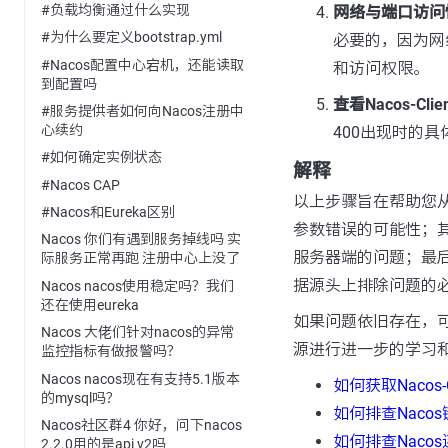
#负载均衡通过什么实现
网络与端口访问
#为什么要定义bootstrap.yml
必要的，因为网
#Nacos配置中心宕机，还能读取
和访问权限。
到配置吗
查看Nacos-Cli
#服务提供者如何向Nacos注册中
心续约
400出现时的
#如何确定实例状态
解释
#Nacos CAP
以上步骤旨在帮助您
#Nacos和Eureka区别
参数错误的可能性；其次
Nacos 你们有遇到服务掉线吗 实
服务器端的问题；最后
际服务正常再跑 注册中心上没了
据源头上排除问题的
Nacos nacos使用稳定吗？我们
还在使用eureka
如果问题依旧存在，可
Nacos 大佬们针对nacos的异常
源进行进一步的学习
监控指标有做报警吗？
Nacos nacos现在有支持5.1版本
如何获取Nacos-
的mysql吗？
如何排查Naco
Nacos社区群4 你好，问下nacos
如何排查Naco
2.2.0用的是api v2吗