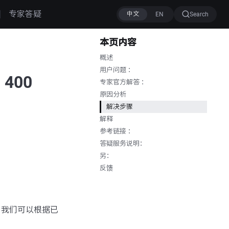
专家答疑
Search
本页内容
概述
用户问题 ：
: 400
专家官方解答 ：
原因分析
解决步骤
解释
参考链接 ：
答疑服务说明：
另：
反馈
 400」，我们可以根据已