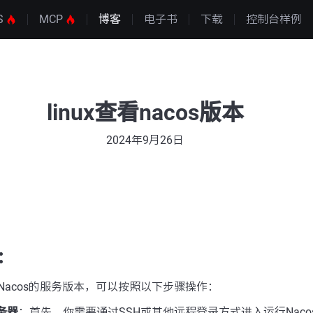
S
MCP
博客
电子书
下载
控制台样例
linux查看nacos版本
2024年9月26日
：
看Nacos的服务版本，可以按照以下步骤操作：
服务器
：首先，你需要通过SSH或其他远程登录方式进入运行Nacos服