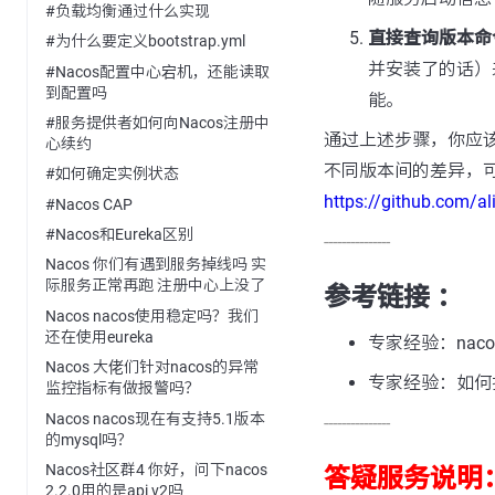
#负载均衡通过什么实现
直接查询版本命
#为什么要定义bootstrap.yml
并安装了的话）
#Nacos配置中心宕机，还能读取
到配置吗
能。
#服务提供者如何向Nacos注册中
通过上述步骤，你应该
心续约
不同版本间的差异，可以参
#如何确定实例状态
https://github.com/a
#Nacos CAP
#Nacos和Eureka区别
---------------
Nacos 你们有遇到服务掉线吗 实
际服务正常再跑 注册中心上没了
参考链接 ：
Nacos nacos使用稳定吗？我们
还在使用eureka
专家经验：nac
Nacos 大佬们针对nacos的异常
专家经验：如何排
监控指标有做报警吗？
Nacos nacos现在有支持5.1版本
---------------
的mysql吗？
Nacos社区群4 你好，问下nacos
答疑服务说明
2.2.0用的是api v2吗