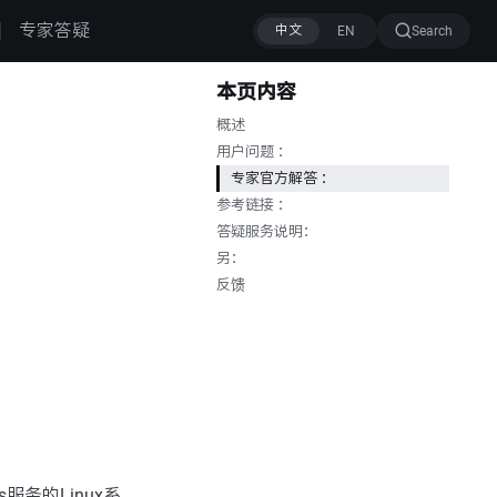
专家答疑
Search
本页内容
概述
用户问题 ：
专家官方解答 ：
参考链接 ：
答疑服务说明：
另：
反馈
务的Linux系