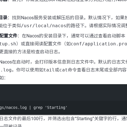
装目录
：找到Nacos服务安装或解压后的目录。默认情况下，如果
可能位于类似
/usr/local/nacos
的路径下。请根据实际情况调
配置文件
：在Nacos的安装目录下，通常可以通过查看启动脚本
tup.sh
）或直接阅读配置文件（如
conf/application.pr
更直接的方法是检查启动日志。
Nacos在启动时，会打印版本信息到日志文件中。默认的日志文
s.log
。你可以使用如
tail
或
cat
命令查看日志末尾或全部内容
如：
Terminal window
gs/nacos.log
|
grep
'Starting'
志文件的最后100行，并筛选出包含“Starting”关键字的行，
一同被记录。