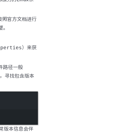
按照官方文档进行
整。
operties
）来获
件路径一般
，寻找包含版本
通常版本信息会伴