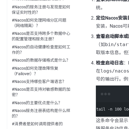
#Nacos的服务注册与发现是如何
统。
保证实时性的？
定位Nacos安
#Nacos如何处理网络分区问题
安装，Nacos
（网络隔离）？
#Nacos是否支持跨多个数据中心
查看启动脚本或
的配置管理和服务注册？
（如
bin/star
#Nacos的自动健康检查是如何工
取版本信息。但
作的？
#Nacos的数据存储格式是什么？
检查启动日志
：
#Nacos如何处理故障恢复
在
logs/naco
（Failover）？
号的输出行。例
#Nacos支持哪些客户端语言？
#Nacos是否支持对敏感数据的加
密？
#Nacos的主要优点是什么？
tail
-n
100
lo
#Nacos服务注册表结构是什么样
的？
这条命令会显示日
#消费者是如何调用提供者的
随服务启动信息