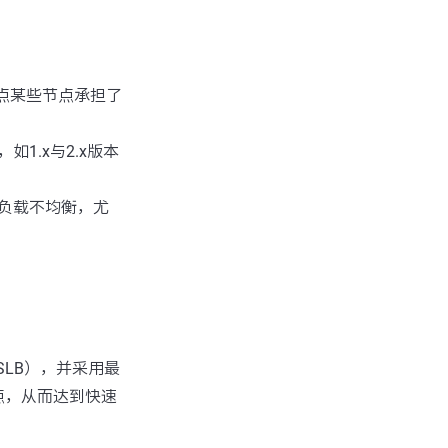
间点某些节点承担了
1.x与2.x版本
负载不均衡，尤
：
SLB），并采用最
点，从而达到快速