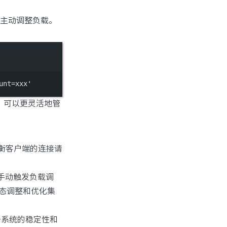
PI主动调整负载。
unt=xxx'
，可以更灵活地管
均衡客户端的连接请
过手动触发负载调
态调整和优化集
升系统的稳定性和