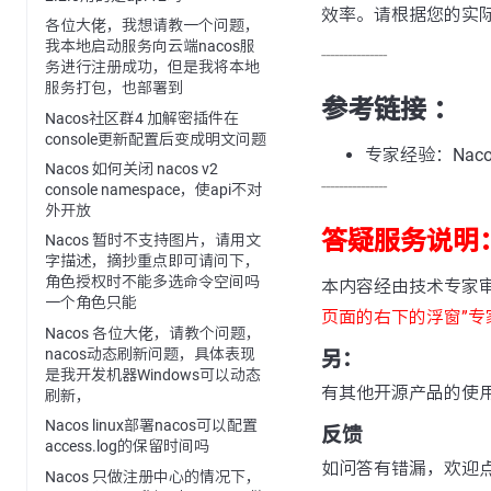
效率。请根据您的实
各位大佬，我想请教一个问题，
我本地启动服务向云端nacos服
---------------
务进行注册成功，但是我将本地
服务打包，也部署到
参考链接 ：
Nacos社区群4 加解密插件在
console更新配置后变成明文问题
专家经验：Nac
Nacos 如何关闭 nacos v2
---------------
console namespace，使api不对
外开放
答疑服务说明
Nacos 暂时不支持图片，请用文
字描述，摘抄重点即可请问下，
角色授权时不能多选命令空间吗
本内容经由技术专家
一个角色只能
页面的右下的浮窗”专
Nacos 各位大佬，请教个问题，
nacos动态刷新问题，具体表现
另：
是我开发机器Windows可以动态
有其他开源产品的使
刷新，
Nacos linux部署nacos可以配置
反馈
access.log的保留时间吗
如问答有错漏，欢迎
Nacos 只做注册中心的情况下，