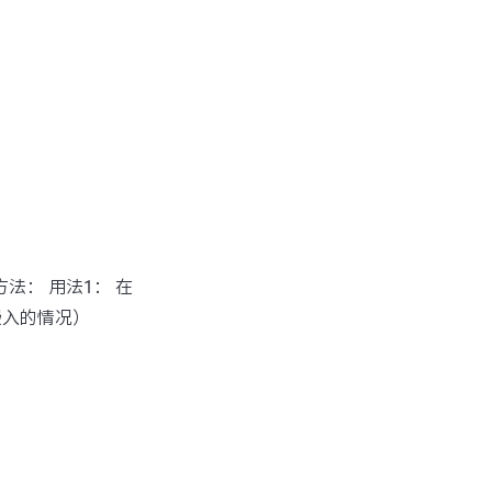
方法： 用法1： 在
嵌入的情况）