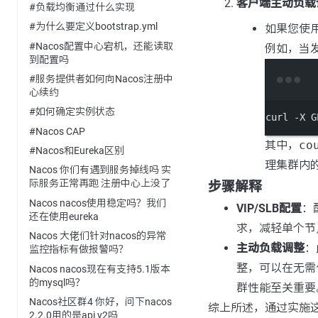
客户端主动负载
#负载均衡通过什么实现
#为什么要定义bootstrap.yml
如果您使用
#Nacos配置中心宕机，还能读取
例如，当
到配置吗
#服务提供者如何向Nacos注册中
心续约
#如何确定实例状态
curl
-X
G
#Nacos CAP
其中，
co
#Nacos和Eureka区别
理集群内
Nacos 你们有遇到服务掉线吗 实
际服务正常再跑 注册中心上没了
步骤解释
Nacos nacos使用稳定吗？我们
VIP/SLB配置
：
还在使用eureka
求，减轻单个节
Nacos 大佬们针对nacos的异常
主动负载调整
：
监控指标有做报警吗？
整，可以在无需
Nacos nacos现在有支持5.1版本
的mysql吗？
群性能至关重要
Nacos社区群4 你好，问下nacos
综上所述，通过实施这
2.2.0用的是api v2吗